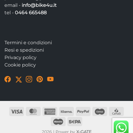
email -
info@bike4u.it
tel -
0464 665488
Termini e condizioni
Resi e spedizioni
Privacy policy
Cookie policy
Visit
Visit
Visit
Visit
Visit
our
our
our
our
our
Facebook
Twitter
Instagram
Pinterest
YouTube
page
account
account
account
account
2026 | Power by
X-GATE