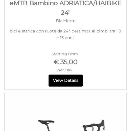
eMTB Bambino ADRIATICA/HAIBIKE
24"
Biciclette
bici elettrica con ruote da 24", destinata ai bimbi tra i 9
e 13 anni.
Starting From
€ 35,00
per Day
View Details