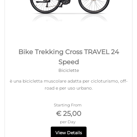
Bike Trekking Cross TRAVEL 24
Speed
Biciclette
è una bicicletta muscolare adatta per cicloturismo, off-
road e per uso urbano.
Starting From
€ 25,00
per Day
View Details