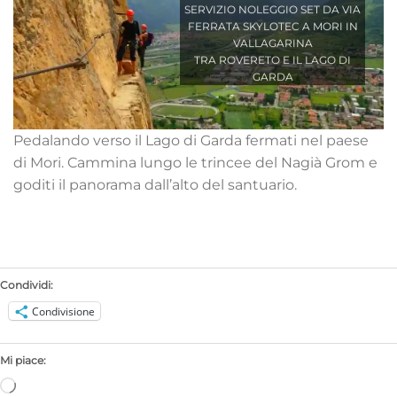
SERVIZIO NOLEGGIO SET DA VIA
FERRATA SKYLOTEC A MORI IN
VALLAGARINA
TRA ROVERETO E IL LAGO DI
GARDA
Pedalando verso il Lago di Garda fermati nel paese
di Mori. Cammina lungo le trincee del Nagià Grom e
goditi il panorama dall’alto del santuario.
Condividi:
Condivisione
Mi piace:
Caricamento