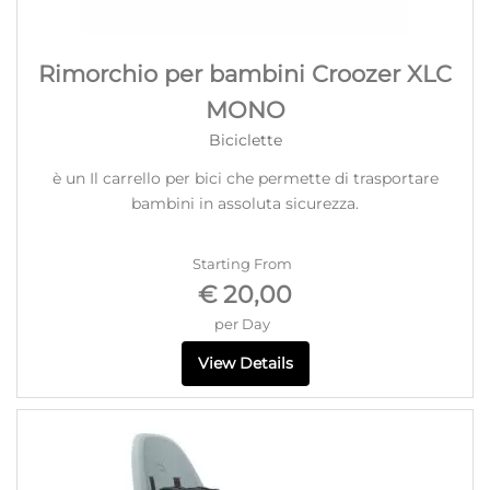
Rimorchio per bambini Croozer XLC
MONO
Biciclette
è un Il carrello per bici che permette di trasportare
bambini in assoluta sicurezza.
Starting From
€ 20,00
per Day
View Details