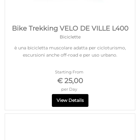
Bike Trekking VELO DE VILLE L400
Biciclette
è una bicicletta muscolare adatta per cicloturismo,
escursioni anche off-road e per uso urbano.
Starting From
€ 25,00
per Day
View Details