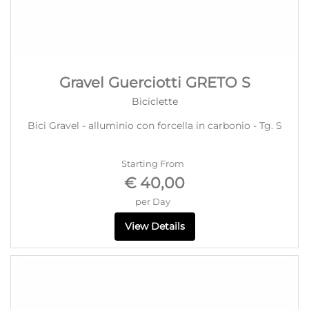
Gravel Guerciotti GRETO S
Biciclette
Bici Gravel - alluminio con forcella in carbonio - Tg. S
Starting From
€ 40,00
per Day
View Details