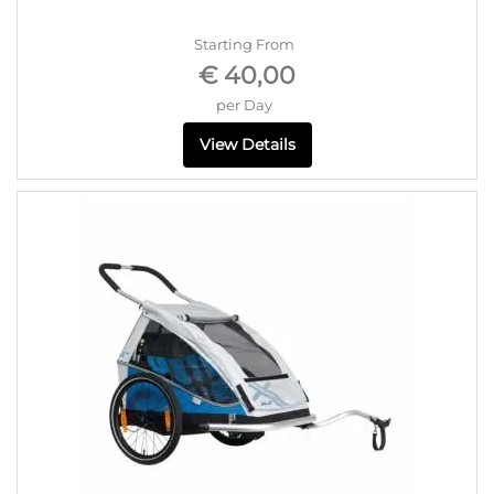
Starting From
€ 40,00
per Day
View Details