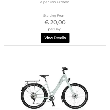
e per uso urbano.
Starting From
€ 20,00
per Day
View Details