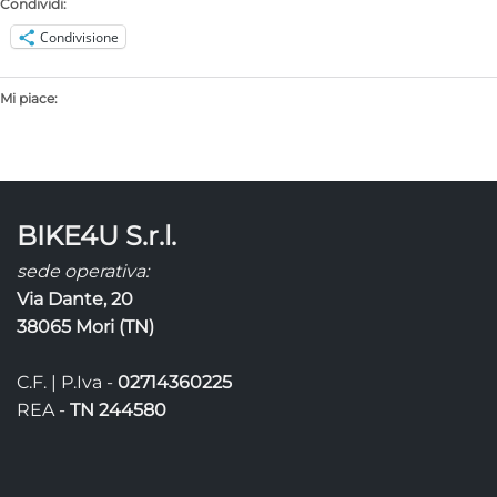
Condividi:
Condivisione
Mi piace:
BIKE4U S.r.l.
sede operativa:
Via Dante, 20
38065 Mori (TN)
C.F. | P.Iva -
02714360225
REA -
TN 244580