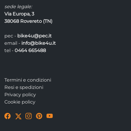
sede legale:
Via Europa, 3
38068 Rovereto (TN)
pec -
bike4u@pec.it
email -
info@bike4u.it
tel -
0464 665488
Termini e condizioni
Resi e spedizioni
Privacy policy
Cookie policy
Visit
Visit
Visit
Visit
Visit
our
our
our
our
our
Facebook
Twitter
Instagram
Pinterest
YouTube