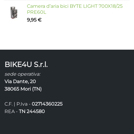
Camera d’aria bici BYTE LIGHT 700X18/25
PRE60L
9,95
€
BIKE4U S.r.l.
sede operativa:
Via Dante, 20
38065 Mori (TN)
C.F. | P.Iva -
02714360225
REA -
TN 244580