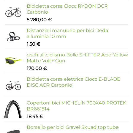
Bicicletta corsa Ciocc RYDON DCR
Carbonio
5.780,00
€
Distanziali manubrio per bici Deda
alluminio 10 mm
1,50
€
occhiali ciclismo Bolle SHIFTER Acid Yellow
Matte Volt+ Gun
170,00
€
Bicicletta corsa elettrica Ciocc E-BLADE
DISC ACR Carbonio
Copertoni bici MICHELIN 700X40 PROTEK
BR661814
18,45
€
Borsello per bici Gravel Skuad top tube