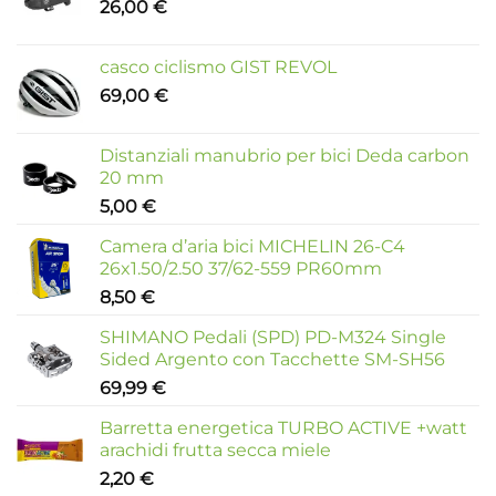
26,00
€
casco ciclismo GIST REVOL
69,00
€
Distanziali manubrio per bici Deda carbon
20 mm
5,00
€
Camera d’aria bici MICHELIN 26-C4
26x1.50/2.50 37/62-559 PR60mm
8,50
€
SHIMANO Pedali (SPD) PD-M324 Single
Sided Argento con Tacchette SM-SH56
69,99
€
Barretta energetica TURBO ACTIVE +watt
arachidi frutta secca miele
2,20
€