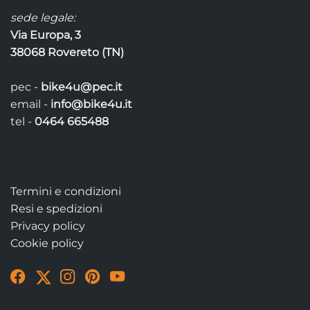
sede legale:
Via Europa, 3
38068 Rovereto (TN)
pec -
bike4u@pec.it
email -
info@bike4u.it
tel -
0464 665488
Termini e condizioni
Resi e spedizioni
Privacy policy
Cookie policy
Visit
Visit
Visit
Visit
Visit
our
our
our
our
our