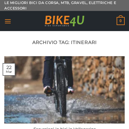
Salta
LE MIGLIORI BICI DA CORSA, MTB, GRAVEL, ELETTRICHE E
ACCESSORI
ai
contenuti
0
ARCHIVIO TAG:
ITINERARI
22
Mar