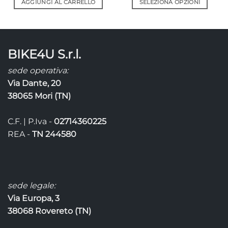
AGGIUNGI AL CARRELLO
SELEZIONA OPZIONI
Questo
prodotto
ha
più
BIKE4U S.r.l.
varianti.
Le
sede operativa:
opzioni
Via Dante, 20
possono
38065 Mori (TN)
essere
scelte
C.F. | P.Iva -
02714360225
nella
pagina
REA -
TN 244580
del
prodotto
sede legale:
Via Europa, 3
38068 Rovereto (TN)