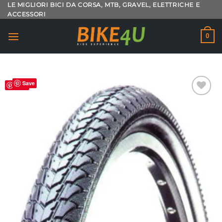
Salta
LE MIGLIORI BICI DA CORSA, MTB, GRAVEL, ELETTRICHE E
ACCESSORI
ai
contenuti
0
Save
Save
Aggiungi
alla lista
dei
desideri