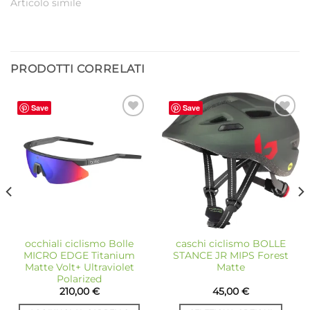
Articolo simile
PRODOTTI CORRELATI
Save
Save
Aggiungi
Aggiungi
alla lista
alla lista
dei
dei
desideri
desideri
occhiali ciclismo Bolle
caschi ciclismo BOLLE
MICRO EDGE Titanium
STANCE JR MIPS Forest
Matte Volt+ Ultraviolet
Matte
Polarized
210,00
€
45,00
€