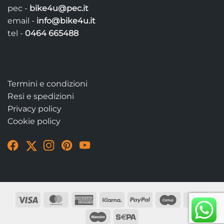
pec -
bike4u@pec.it
email -
info@bike4u.it
tel -
0464 665488
Termini e condizioni
Resi e spedizioni
Privacy policy
Cookie policy
Visit
Visit
Visit
Visit
Visit
our
our
our
our
our
Facebook
Twitter
Instagram
Pinterest
YouTube
page
account
account
account
account