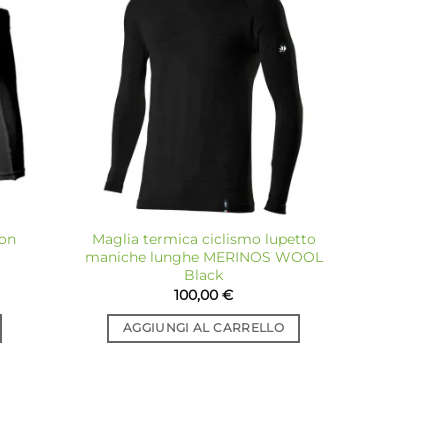
giungi
Aggiungi
a lista
alla lista
dei
dei
sideri
desideri
con
Maglia termica ciclismo lupetto
maniche lunghe MERINOS WOOL
Black
100,00
€
zzo
uale
AGGIUNGI AL CARRELLO
90 €.