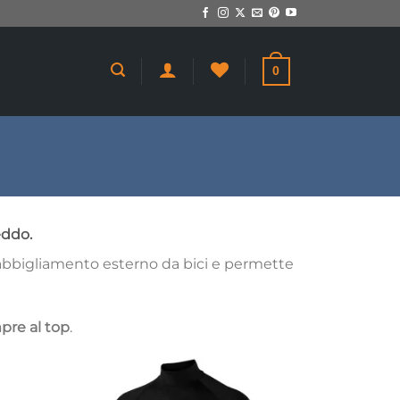
0
eddo.
l'abbigliamento esterno da bici e permette
pre al top
.