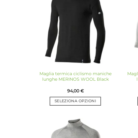
Aggiungi
alla lista
dei
desideri
Maglia termica ciclismo maniche
Magl
lunghe MERINOS WOOL Black
94,00
€
SELEZIONA OPZIONI
Questo
prodotto
ha
più
Aggiungi
varianti.