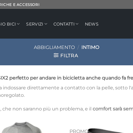
TRICHE E ACCESSORI
IO BICI
SERVIZI
CONTATTI
NEWS
ABBIGLIAMENTO
/
INTIMO
FILTRA
IX2 perfetto per andare in bicicletta anche quando fa fr
a indossare direttamente a contatto con la pelle, sotto 
oregolato.
, che non saranno più un problema, e il
comfort sarà sem
PROMO