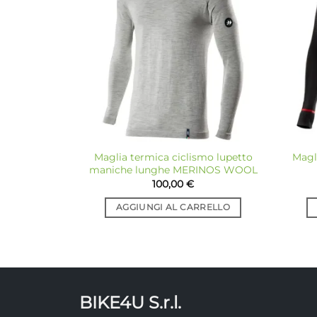
alla lista
Le
dei
desideri
opzioni
possono
essere
scelte
nella
pagina
del
prodotto
Maglia termica ciclismo lupetto
Magl
maniche lunghe MERINOS WOOL
100,00
€
AGGIUNGI AL CARRELLO
BIKE4U S.r.l.