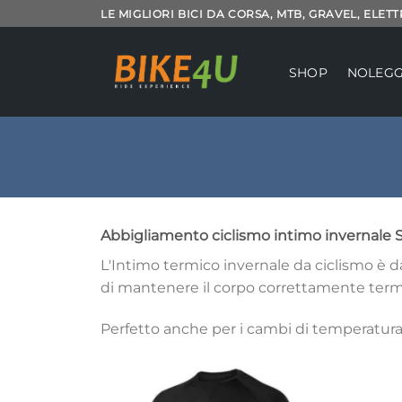
Salta
LE MIGLIORI BICI DA CORSA, MTB, GRAVEL, ELET
ai
contenuti
SHOP
NOLEGG
Abbigliamento ciclismo intimo invernale S
L'Intimo termico invernale da ciclismo è d
di mantenere il corpo correttamente term
Perfetto anche per i cambi di temperatura