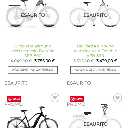
alla lista
alla lista
dei
dei
desideri
desideri
ESAURITO
ESAURITO
Bicicletta allround
Bicicletta allround
elettrica Velo De Ville
elettrica Velo De Ville
SEB 890
AEB 890
Il
Il
Il
Il
4.049,00
€
3.785,00
€
3.595,00
€
3.439,00
€
prezzo
prezzo
prezzo
prezz
originale
attuale
originale
attua
AGGIUNGI AL CARRELLO
AGGIUNGI AL CARRELLO
era:
è:
era:
è:
4.049,00 €.
3.785,00 €.
3.595,00 €.
3.439
ESAURITO
ESAURITO
Save
Save
PROMO
PROMO
Aggiungi
Aggiungi
alla lista
alla lista
dei
dei
desideri
desideri
ESAURITO