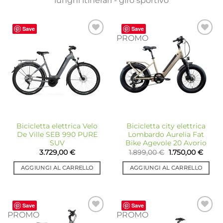
lunghi itinerari - giro sportivo
Save
Save
PROMO
Aggiungi
Aggiungi
alla lista
alla lista
dei
dei
desideri
desideri
Bicicletta elettrica Velo
Bicicletta city elettrica
De Ville SEB 990 PURE
Lombardo Aurelia Fat
SUV
Bike Agevole 20 Avorio
Il
Il
3.729,00
€
1.899,00
€
1.750,00
€
prezzo
prezz
originale
attua
AGGIUNGI AL CARRELLO
AGGIUNGI AL CARRELLO
era:
è:
1.899,00 €.
1.750,
Save
Save
PROMO
PROMO
Aggiungi
Aggiungi