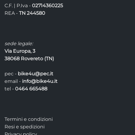
C.F. | P.Iva -
02714360225
REA -
TN 244580
sede legale:
Via Europa, 3
38068 Rovereto (TN)
pec -
bike4u@pec.it
email -
info@bike4u.it
tel -
0464 665488
Termini e condizioni
Resi e spedizioni
Privacy policy