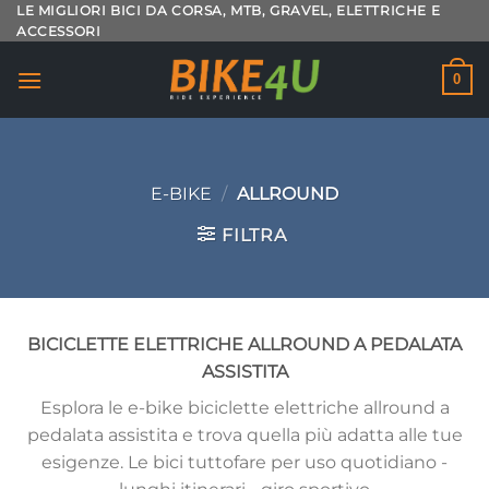
Salta
LE MIGLIORI BICI DA CORSA, MTB, GRAVEL, ELETTRICHE E
ACCESSORI
ai
contenuti
0
E-BIKE
/
ALLROUND
FILTRA
BICICLETTE ELETTRICHE ALLROUND A PEDALATA
ASSISTITA
Esplora le e-bike biciclette elettriche allround a
pedalata assistita e trova quella più adatta alle tue
esigenze. Le bici tuttofare per uso quotidiano -