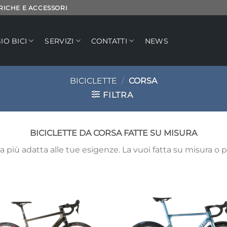
TRICHE E ACCESSORI
IO BICI
SERVIZI
CONTATTI
NEWS
BICICLETTE
/
CORSA
FILTRA
BICICLETTE DA CORSA FATTE SU MISURA
la più adatta alle tue esigenze. La vuoi fatta su misura o
Aggiungi
Ag
alla lista
all
dei
desideri
de