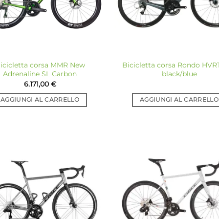
icicletta corsa MMR New
Bicicletta corsa Rondo HVR
Adrenaline SL Carbon
black/blue
6.171,00
€
AGGIUNGI AL CARRELLO
AGGIUNGI AL CARRELLO
Aggiungi
Ag
alla lista
all
dei
desideri
de