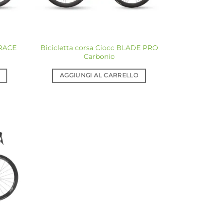
 RACE
Bicicletta corsa Ciocc BLADE PRO
Carbonio
AGGIUNGI AL CARRELLO
giungi
a lista
dei
sideri