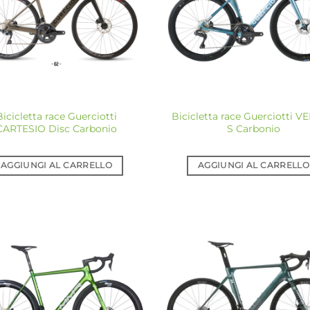
Bicicletta race Guerciotti
Bicicletta race Guerciotti 
CARTESIO Disc Carbonio
S Carbonio
AGGIUNGI AL CARRELLO
AGGIUNGI AL CARRELLO
Aggiungi
Ag
alla lista
all
dei
desideri
de