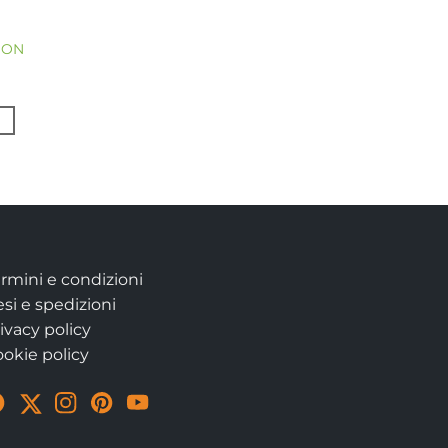
YDON
rmini e condizioni
si e spedizioni
ivacy policy
okie policy
Visit
Visit
Visit
Visit
Visit
our
our
our
our
our