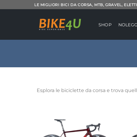
Salta
LE MIGLIORI BICI DA CORSA, MTB, GRAVEL, ELET
ai
contenuti
SHOP
NOLEGG
Esplora le biciclette da corsa e trova quel
Aggiungi
alla lista
dei
desideri