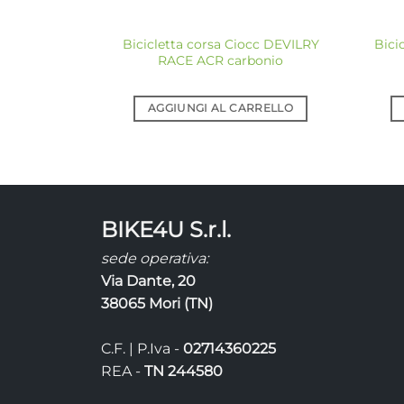
Bicicletta corsa Ciocc DEVILRY
Bici
RACE ACR carbonio
AGGIUNGI AL CARRELLO
BIKE4U S.r.l.
sede operativa:
Via Dante, 20
38065 Mori (TN)
C.F. | P.Iva -
02714360225
REA -
TN 244580