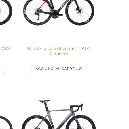
VELOCE
Bicicletta race Guerciotti ITALO
Carbonio
AGGIUNGI AL CARRELLO
giungi
Aggiungi
a lista
alla lista
dei
dei
sideri
desideri