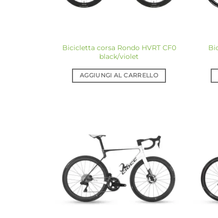
Bicicletta corsa Rondo HVRT CF0
Bi
black/violet
AGGIUNGI AL CARRELLO
Aggiungi
alla lista
dei
desideri