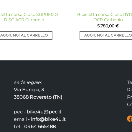
cletta corsa Ciocc SUPREMO
Bicicletta corsa Ciocc R
DISC ACR Carbonio
DCR Carbonio
5.780,00
€
AGGIUNGI AL CARRELLO
AGGIUNGI AL CARRELLO
sede legale:
Te
Via Europa, 3
Re
38068 Rovereto (TN)
Pr
Co
pec -
bike4u@pec.it
email -
info@bike4u.it
tel -
0464 665488