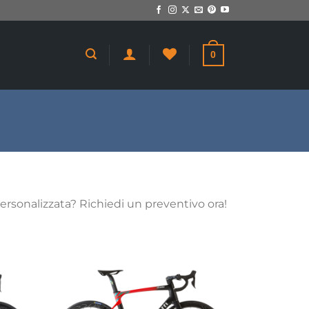
0
 personalizzata? Richiedi un preventivo ora!
giungi
Aggiungi
a lista
alla lista
dei
dei
sideri
desideri