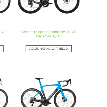
T CF2
Bicicletta corsa Rondo HVRT CF1
black/pearlgray
AGGIUNGI AL CARRELLO
giungi
Aggiungi
a lista
alla lista
dei
dei
sideri
desideri