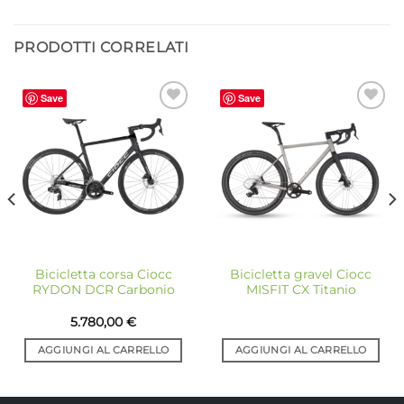
PRODOTTI CORRELATI
Save
Save
Aggiungi
Aggiungi
alla lista
alla lista
dei
dei
desideri
desideri
Bicicletta corsa Ciocc
Bicicletta gravel Ciocc
RYDON DCR Carbonio
MISFIT CX Titanio
5.780,00
€
AGGIUNGI AL CARRELLO
AGGIUNGI AL CARRELLO