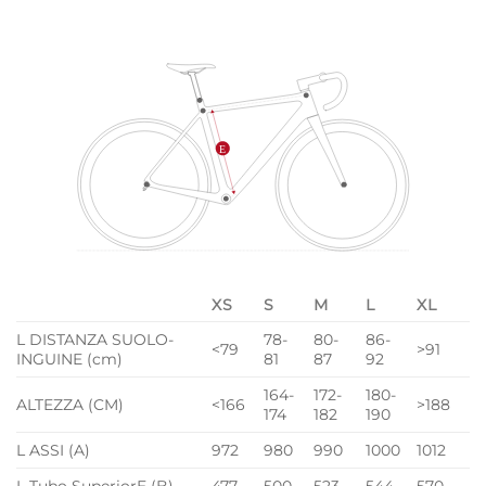
XS
S
M
L
XL
L DISTANZA SUOLO-
78-
80-
86-
<79
>91
INGUINE (cm)
81
87
92
164-
172-
180-
ALTEZZA (CM)
<166
>188
174
182
190
L ASSI (A)
972
980
990
1000
1012