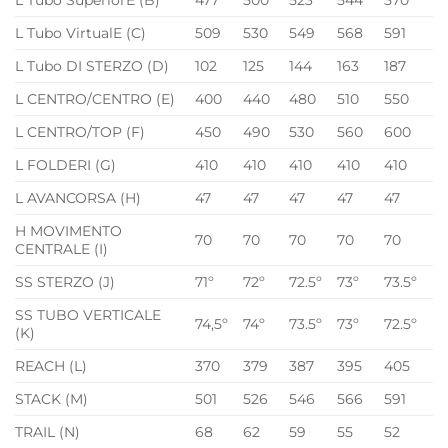
L Tubo SuperiorE (B)
477
500
523
544
570
L Tubo VirtualE (C)
509
530
549
568
591
L Tubo DI STERZO (D)
102
125
144
163
187
L CENTRO/CENTRO (E)
400
440
480
510
550
L CENTRO/TOP (F)
450
490
530
560
600
L FOLDERI (G)
410
410
410
410
410
L AVANCORSA (H)
47
47
47
47
47
H MOVIMENTO
70
70
70
70
70
CENTRALE (I)
SS STERZO (J)
71º
72º
72.5º
73º
73.5º
SS TUBO VERTICALE
74,5º
74º
73.5º
73º
72.5º
(K)
REACH (L)
370
379
387
395
405
STACK (M)
501
526
546
566
591
TRAIL (N)
68
62
59
55
52