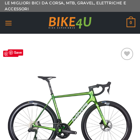
Salta
LE MIGLIORI BICI DA CORSA, MTB, GRAVEL, ELETTRICHE E
ACCESSORI
ai
contenuti
0
Save
Save
Aggiungi
alla lista
dei
desideri