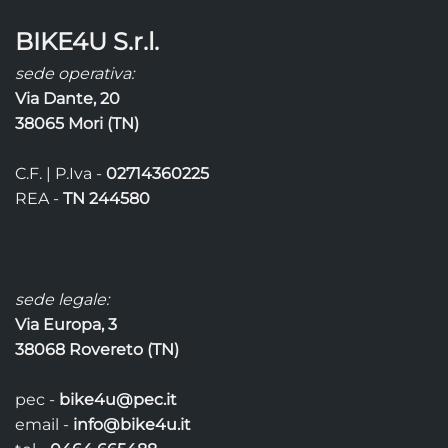
BIKE4U S.r.l.
sede operativa:
Via Dante, 20
38065 Mori (TN)
C.F. | P.Iva -
02714360225
REA -
TN 244580
sede legale:
Via Europa, 3
38068 Rovereto (TN)
pec -
bike4u@pec.it
email -
info@bike4u.it