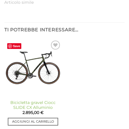
Articolo simile
TI POTREBBE INTERESSARE…
Save
Aggiungi
alla lista
dei
desideri
Bicicletta gravel Ciocc
SLIDE CX Alluminio
2.895,00
€
AGGIUNGI AL CARRELLO