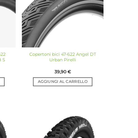
622
Copertoni bici 47-622 Angel DT
B S
Urban Pirelli
39,90
€
AGGIUNGI AL CARRELLO
giungi
Aggiungi
a lista
alla lista
dei
dei
sideri
desideri