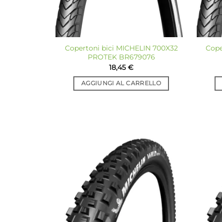
Copertoni bici MICHELIN 700X32
Cope
PROTEK BR679076
18,45
€
AGGIUNGI AL CARRELLO
Aggiungi
alla lista
dei
desideri