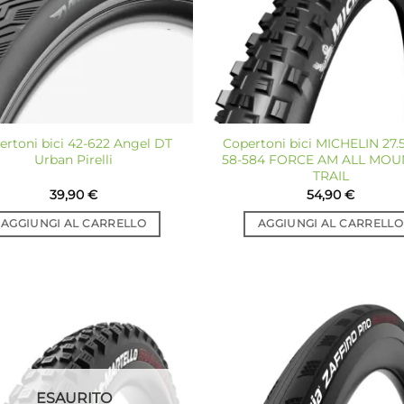
ertoni bici 42-622 Angel DT
Copertoni bici MICHELIN 27.
Urban Pirelli
58-584 FORCE AM ALL MOU
TRAIL
39,90
€
54,90
€
AGGIUNGI AL CARRELLO
AGGIUNGI AL CARRELLO
Aggiungi
Ag
alla lista
all
dei
desideri
de
ESAURITO