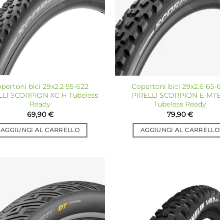
pertoni bici 29x2.2 55-622
Copertoni bici 29x2.6 65-
LLI SCORPION XC H Tubeless
PIRELLI SCORPION E-MT
Ready
Tubeless Ready
69,90
€
79,90
€
AGGIUNGI AL CARRELLO
AGGIUNGI AL CARRELLO
Aggiungi
Ag
alla lista
all
dei
desideri
de