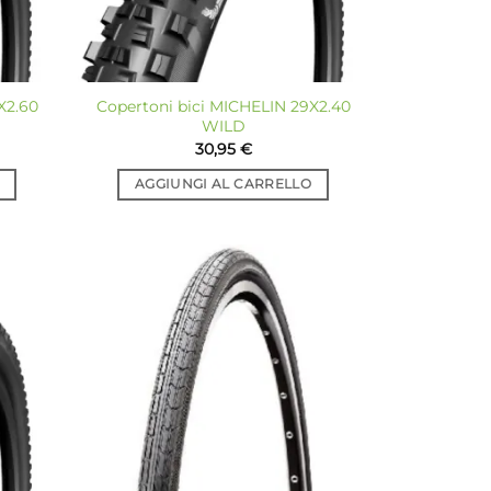
X2.60
Copertoni bici MICHELIN 29X2.40
WILD
30,95
€
AGGIUNGI AL CARRELLO
giungi
Aggiungi
a lista
alla lista
dei
dei
sideri
desideri