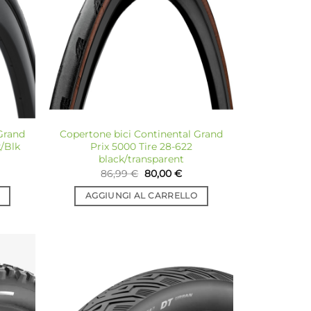
sideri
desideri
Grand
Copertone bici Continental Grand
/Blk
Prix 5000 Tire 28-622
black/transparent
Il
Il
86,99
€
80,00
€
prezzo
prezzo
originale
attuale
AGGIUNGI AL CARRELLO
era:
è:
86,99 €.
80,00 €.
giungi
Aggiungi
a lista
alla lista
dei
dei
sideri
desideri