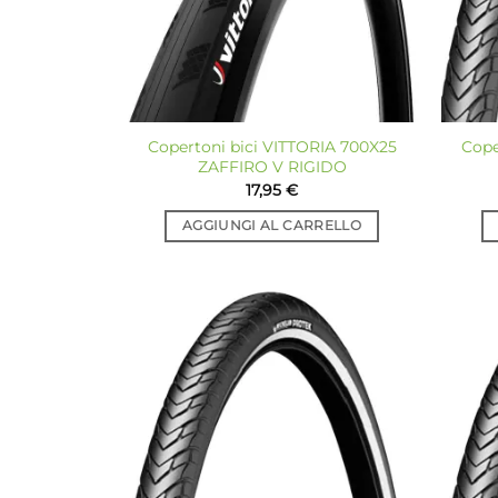
Copertoni bici VITTORIA 700X25
Cope
ZAFFIRO V RIGIDO
17,95
€
AGGIUNGI AL CARRELLO
Aggiungi
alla lista
dei
desideri