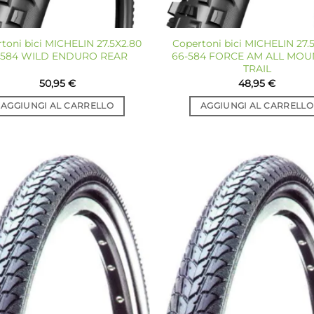
toni bici MICHELIN 27.5X2.80
Copertoni bici MICHELIN 27.
-584 WILD ENDURO REAR
66-584 FORCE AM ALL MOU
TRAIL
50,95
€
48,95
€
AGGIUNGI AL CARRELLO
AGGIUNGI AL CARRELLO
Aggiungi
Ag
alla lista
all
dei
desideri
de