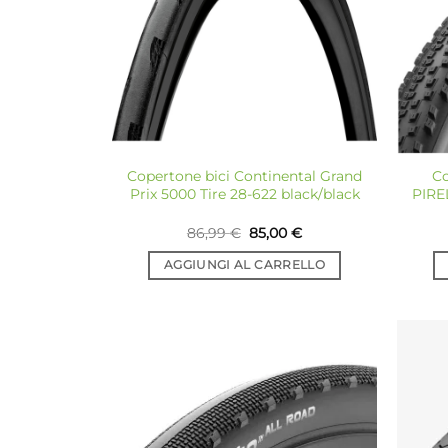
Copertone bici Continental Grand
Co
Prix 5000 Tire 28-622 black/black
PIRE
Il
Il
86,99
€
85,00
€
prezzo
prezzo
originale
attuale
AGGIUNGI AL CARRELLO
era:
è:
86,99 €.
85,00 €.
Aggiungi
alla lista
dei
desideri