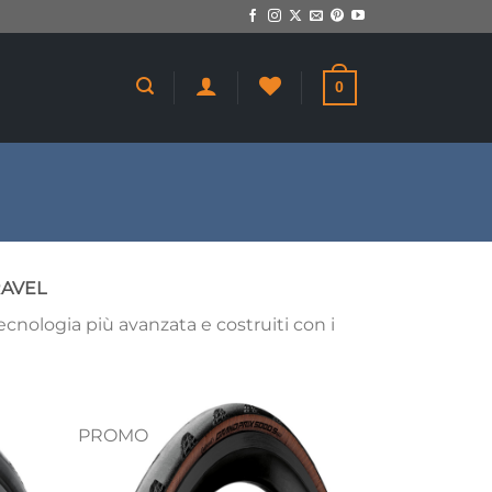
0
RAVEL
tecnologia più avanzata e costruiti con i
PROMO
giungi
Aggiungi
a lista
alla lista
dei
dei