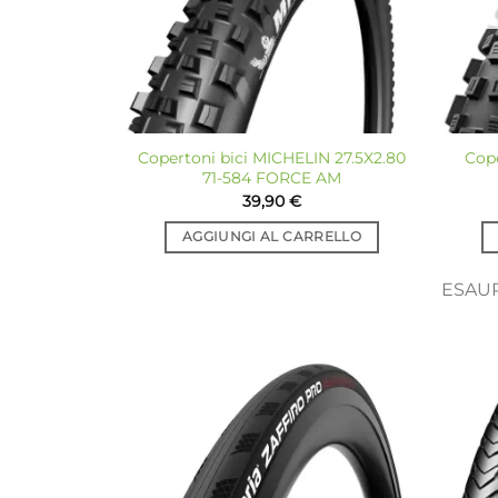
Copertoni bici MICHELIN 27.5X2.80
Cope
71-584 FORCE AM
39,90
€
AGGIUNGI AL CARRELLO
ESAU
Aggiungi
alla lista
dei
desideri