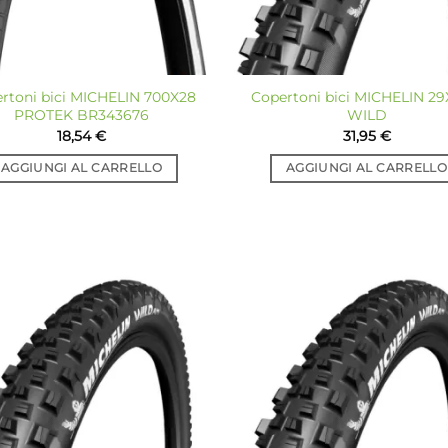
rtoni bici MICHELIN 700X28
Copertoni bici MICHELIN 29
PROTEK BR343676
WILD
18,54
€
31,95
€
AGGIUNGI AL CARRELLO
AGGIUNGI AL CARRELLO
Aggiungi
Ag
alla lista
all
dei
desideri
de