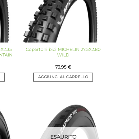
5X2.35
Copertoni bici MICHELIN 27.5X2.80
NTAIN
WILD
73,95
€
AGGIUNGI AL CARRELLO
giungi
Aggiungi
a lista
alla lista
dei
dei
sideri
desideri
ESAURITO