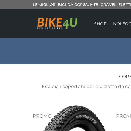
Salta
LE MIGLIORI BICI DA CORSA, MTB, GRAVEL, ELET
ai
contenuti
SHOP
NOLEGG
COPE
Esplora i copertoni per bicicletta da co
PROMO
PROM
Aggiungi
alla lista
dei