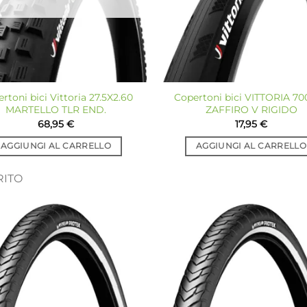
rtoni bici Vittoria 27.5X2.60
Copertoni bici VITTORIA 7
MARTELLO TLR END.
ZAFFIRO V RIGIDO
68,95
€
17,95
€
AGGIUNGI AL CARRELLO
AGGIUNGI AL CARRELLO
RITO
Aggiungi
Ag
alla lista
all
dei
desideri
de