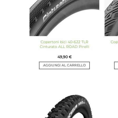
Copertoni bici 40-622 TLR
Cop
Cinturato ALL ROAD Pirelli
49,90
€
AGGIUNGI AL CARRELLO
Aggiungi
alla lista
dei
desideri