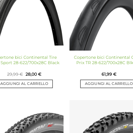
desideri
de
ertone bici Continental Tire
Copertone bici Continental 
a Sport 28-622/700x28C Black
Prix TR 28-622/700x28C Blk
Il
Il
29,99
€
28,00
€
61,99
€
prezzo
prezzo
originale
attuale
AGGIUNGI AL CARRELLO
AGGIUNGI AL CARRELLO
era:
è:
29,99 €.
28,00 €.
Aggiungi
Ag
alla lista
all
dei
desideri
de