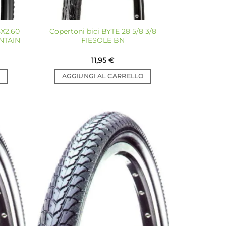
5X2.60
Copertoni bici BYTE 28 5/8 3/8
NTAIN
FIESOLE BN
11,95
€
AGGIUNGI AL CARRELLO
giungi
Aggiungi
a lista
alla lista
dei
dei
sideri
desideri