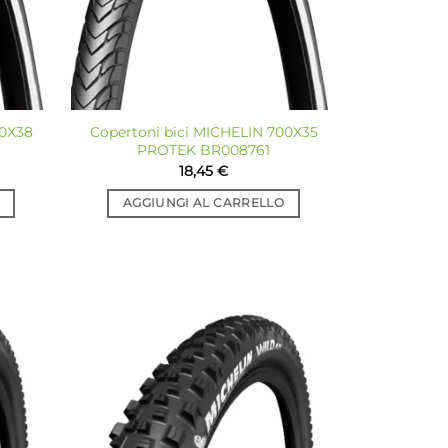
00X38
Copertoni bici MICHELIN 700X35
PROTEK BR008761
18,45
€
AGGIUNGI AL CARRELLO
giungi
Aggiungi
a lista
alla lista
dei
dei
sideri
desideri