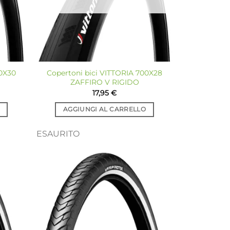
00X30
Copertoni bici VITTORIA 700X28
ZAFFIRO V RIGIDO
17,95
€
AGGIUNGI AL CARRELLO
ESAURITO
giungi
Aggiungi
a lista
alla lista
dei
dei
sideri
desideri