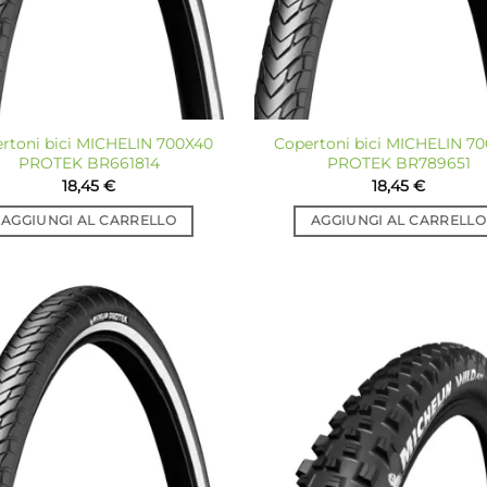
rtoni bici MICHELIN 700X40
Copertoni bici MICHELIN 7
PROTEK BR661814
PROTEK BR789651
18,45
€
18,45
€
AGGIUNGI AL CARRELLO
AGGIUNGI AL CARRELLO
Aggiungi
Ag
alla lista
all
dei
desideri
de