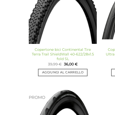
desideri
Copertone bici Continental Tire
Cop
Terra Trail ShieldWall 40-622/28x1.5
Ultr
fold SL
Il
Il
39,99
€
36,00
€
prezzo
prezzo
originale
attuale
AGGIUNGI AL CARRELLO
era:
è:
39,99 €.
36,00 €.
PROMO
Aggiungi
alla lista
dei
desideri