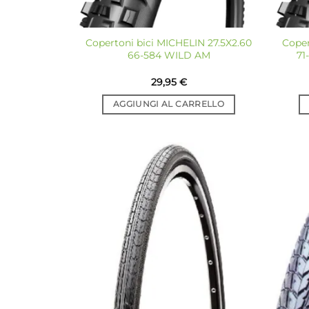
Copertoni bici MICHELIN 27.5X2.60
Coper
66-584 WILD AM
71
29,95
€
AGGIUNGI AL CARRELLO
Aggiungi
alla lista
dei
desideri