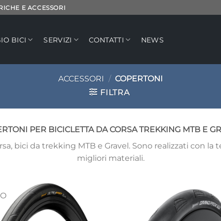
TRICHE E ACCESSORI
IO BICI
SERVIZI
CONTATTI
NEWS
ACCESSORI
/
COPERTONI
FILTRA
RTONI PER BICICLETTA DA CORSA TREKKING MTB E G
rsa, bici da trekking MTB e Gravel. Sono realizzati con la 
migliori materiali.
O
Aggiungi
Ag
alla lista
all
dei