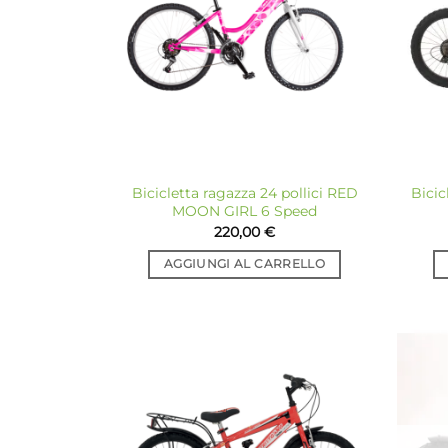
desideri
Bicicletta ragazza 24 pollici RED
Bicic
MOON GIRL 6 Speed
220,00
€
AGGIUNGI AL CARRELLO
Aggiungi
alla lista
dei
desideri