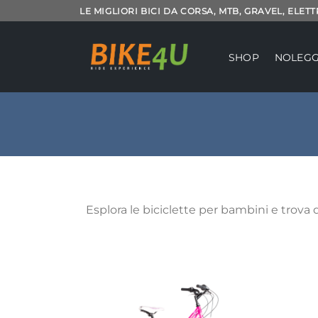
Salta
LE MIGLIORI BICI DA CORSA, MTB, GRAVEL, ELET
ai
contenuti
SHOP
NOLEGG
Esplora le biciclette per bambini e trova qu
Aggiungi
alla lista
dei