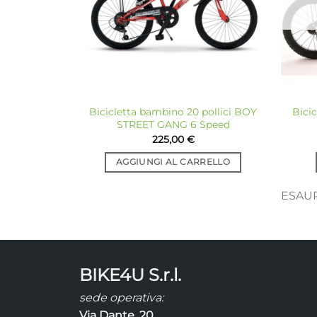
Bicicletta bambino 20 pollici BOY
Bicic
STREET GANG 6 Speed
225,00
€
AGGIUNGI AL CARRELLO
ESAU
BIKE4U S.r.l.
sede operativa:
Via Dante, 20