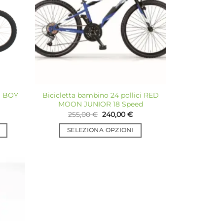
sideri
desideri
ci BOY
Bicicletta bambino 24 pollici RED
MOON JUNIOR 18 Speed
Il
Il
255,00
€
240,00
€
prezzo
prezzo
originale
attuale
SELEZIONA OPZIONI
era:
è:
255,00 €.
240,00 €.
Questo
prodotto
ha
più
giungi
varianti.
a lista
Le
dei
sideri
opzioni