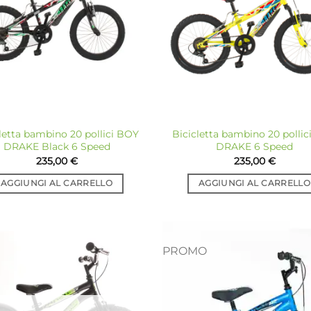
desideri
de
letta bambino 20 pollici BOY
Bicicletta bambino 20 polli
DRAKE Black 6 Speed
DRAKE 6 Speed
235,00
€
235,00
€
AGGIUNGI AL CARRELLO
AGGIUNGI AL CARRELLO
PROMO
Aggiungi
Ag
alla lista
all
dei
desideri
de