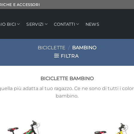
TRICHE E ACCESSORI
IO BICI
SERVIZI
CONTATTI
NEWS
BICICLETTE
/
BAMBINO
FILTRA
BICICLETTE BAMBINO
ella più adatta al tuo ragazzo. Ce ne sono di tutti i colori e
bambino.
Aggiungi
Ag
alla lista
all
dei