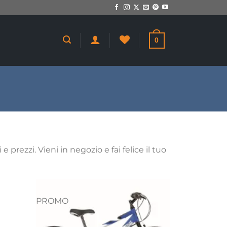
0
 prezzi. Vieni in negozio e fai felice il tuo
PROMO
giungi
Aggiungi
a lista
alla lista
dei
dei