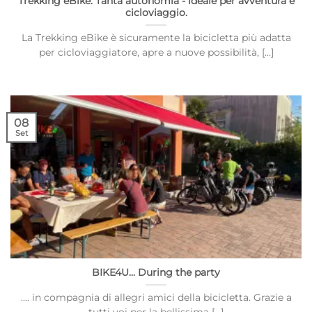
Trekking eBike. Tanta autonomia - ideale per avventura e
cicloviaggio.
La Trekking eBike è sicuramente la bicicletta più adatta
per cicloviaggiatore, apre a nuove possibilità, [...]
08
Set
BIKE4U... During the party
.... in compagnia di allegri amici della bicicletta. Grazie a
tutti voi per la bellissima [...]