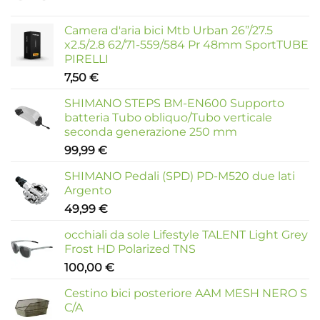
Camera d'aria bici Mtb Urban 26”/27.5
x2.5/2.8 62/71-559/584 Pr 48mm SportTUBE
PIRELLI
7,50
€
SHIMANO STEPS BM-EN600 Supporto
batteria Tubo obliquo/Tubo verticale
seconda generazione 250 mm
99,99
€
SHIMANO Pedali (SPD) PD-M520 due lati
Argento
49,99
€
occhiali da sole Lifestyle TALENT Light Grey
Frost HD Polarized TNS
100,00
€
Cestino bici posteriore AAM MESH NERO S
C/A