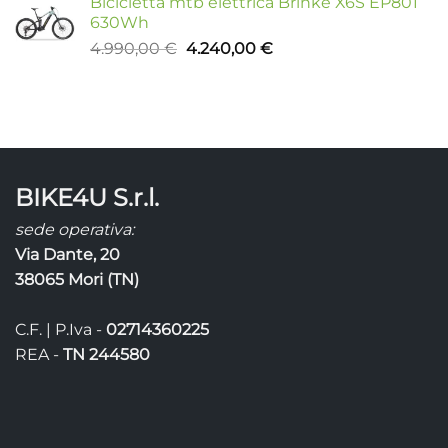
Bicicletta mtb elettrica Brinke X6S EP801
630Wh
Il
Il
4.990,00
€
4.240,00
€
prezzo
prezzo
originale
attuale
era:
è:
4.990,00 €.
4.240,00 €.
BIKE4U S.r.l.
sede operativa:
Via Dante, 20
38065 Mori (TN)
C.F. | P.Iva -
02714360225
REA -
TN 244580