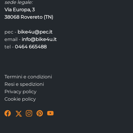
sede legale:
Via Europa, 3
38068 Rovereto (TN)
pec -
bike4u@pec.it
email -
info@bike4u.it
tel -
0464 665488
Termini e condizioni
Resi e spedizioni
Privacy policy
Cookie policy
Visit
Visit
Visit
Visit
Visit
our
our
our
our
our
Facebook
Twitter
Instagram
Pinterest
YouTube