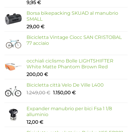
9,95
€
Borsa bikepacking SKUAD al manubrio
SMALL
29,00
€
Bicicletta Vintage Ciocc SAN CRISTOBAL
77 acciaio
occhiali ciclismo Bolle LIGHTSHIFTER
White Matte Phantom Brown Red
200,00
€
Bicicletta città Velo De Ville L400
Il
Il
1.249,00
€
1.150,00
€
prezzo
prezzo
originale
attuale
Expander manubrio per bici Fsa 1 1/8
era:
è:
alluminio
1.249,00 €.
1.150,00 €.
12,00
€