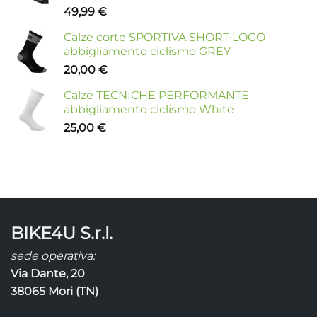
49,99
€
Calze corte SPORTIVA SHORT LOGO
abbigliamento ciclismo GREY
20,00
€
Calze TECNICHE PERFORMANTE
abbigliamento ciclismo White
25,00
€
BIKE4U S.r.l.
sede operativa:
Via Dante, 20
38065 Mori (TN)