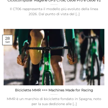
Ciclocomputer Magene GPS C706, C606 Pro e C606 V2
Il C706 rappresenta il modello più evoluto della linea
2026. Dal punto di vista del [...]
28
Set
Biciclette MMR >>> Machines Made for Racing
MMR è un marchio di biciclette fondato in Spagna, noto
per la sua dedizione alle [...]