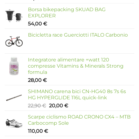
Borsa bikepacking SKUAD BAG
EXPLORER
54,00
€
Bicicletta race Guerciotti ITALO Carbonio
Integratore alimentare +watt 120
compresse Vitamins & Minerals Strong
formula
28,00
€
SHIMANO carena bici CN-HG40 8s 7s 6s
HG HYPERGLIDE 116L quick-link
Il
Il
22,90
€
20,00
€
prezzo
prezzo
Scarpe ciclismo ROAD CRONO CX4 – MTB
originale
attuale
Carbocomp Sole
era:
è:
110,00
€
22,90 €.
20,00 €.