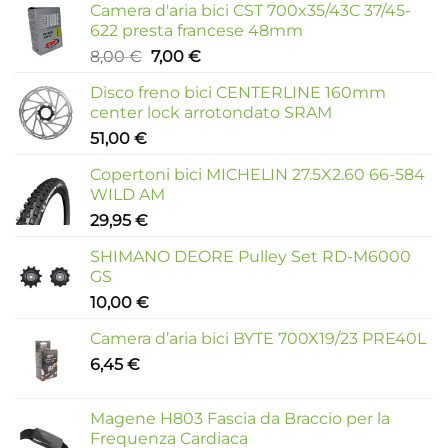
Camera d'aria bici CST 700x35/43C 37/45-
622 presta francese 48mm
Il
Il
8,00
€
7,00
€
prezzo
prezzo
Disco freno bici CENTERLINE 160mm
originale
attuale
center lock arrotondato SRAM
era:
è:
51,00
€
8,00 €.
7,00 €.
Copertoni bici MICHELIN 27.5X2.60 66-584
WILD AM
29,95
€
SHIMANO DEORE Pulley Set RD-M6000
GS
10,00
€
Camera d’aria bici BYTE 700X19/23 PRE40L
6,45
€
Magene H803 Fascia da Braccio per la
Frequenza Cardiaca