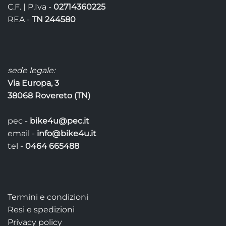
C.F. | P.Iva -
02714360225
REA -
TN 244580
sede legale:
Via Europa, 3
38068 Rovereto (TN)
pec -
bike4u@pec.it
email -
info@bike4u.it
tel -
0464 665488
Termini e condizioni
Resi e spedizioni
Privacy policy