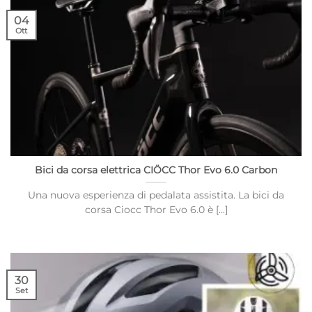
04
Ott
Bici da corsa elettrica CIÖCC Thor Evo 6.0 Carbon
Una nuova esperienza di pedalata assistita. La bici da
corsa Ciocc Thor Evo 6.0 è [...]
30
Set