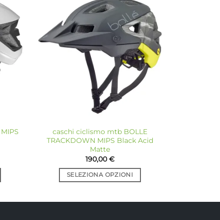
giungi
Aggiungi
a lista
alla lista
dei
dei
sideri
desideri
 MIPS
caschi ciclismo mtb BOLLE
TRACKDOWN MIPS Black Acid
Matte
190,00
€
SELEZIONA OPZIONI
Questo
prodotto
ha