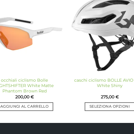
Aggiungi
Ag
alla lista
all
dei
desideri
de
occhiali ciclismo Bolle
caschi ciclismo BOLLE AVIO
IGHTSHIFTER White Matte
White Shiny
Phantom Brown Red
200,00
€
275,00
€
AGGIUNGI AL CARRELLO
SELEZIONA OPZIONI
Questo
prodotto
ha