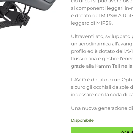
ciò di cui si può avere bis
ai componenti leggeri in-mo
è dotato del MIPS® AIR, il
leggero di MIPS®.
Ultraventilato, sviluppato 
un'aerodinamica all'avang
profilo ed è dotato dell'AV
flussi d'aria e gestire l'en
grazie alla Kamm Tail nella
L'AVIO è dotato di un Opt
sicuro gli occhiali da sole 
indossare con la coda di ca
Una nuova generazione di
Disponibile
AGG