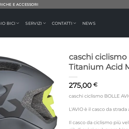
TRICHE E ACCESSORI
IO BICI
SERVIZI
CONTATTI
NEWS
caschi ciclism
Titanium Acid 
Aggiungi
alla lista
dei
275,00
€
desideri
caschi ciclismo BOLLE AV
L'AVIO è il casco da strada
Il casco da ciclismo più v