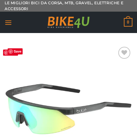
Salta
LE MIGLIORI BICI DA CORSA, MTB, GRAVEL, ELETTRICHE E
ACCESSORI
ai
contenuti
0
Save
Save
Aggiungi
alla lista
dei
desideri