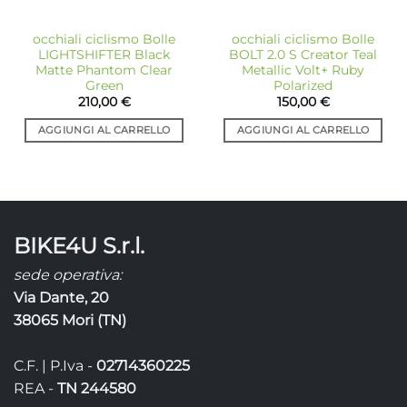
occhiali ciclismo Bolle
occhiali ciclismo Bolle
LIGHTSHIFTER Black
BOLT 2.0 S Creator Teal
Matte Phantom Clear
Metallic Volt+ Ruby
Green
Polarized
210,00
€
150,00
€
AGGIUNGI AL CARRELLO
AGGIUNGI AL CARRELLO
BIKE4U S.r.l.
sede operativa:
Via Dante, 20
38065 Mori (TN)
C.F. | P.Iva -
02714360225
REA -
TN 244580