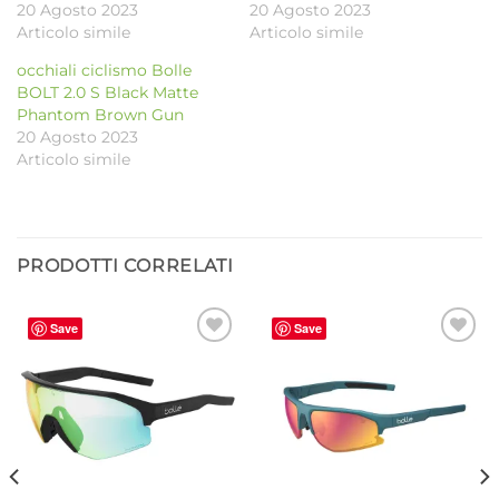
20 Agosto 2023
20 Agosto 2023
Articolo simile
Articolo simile
occhiali ciclismo Bolle
BOLT 2.0 S Black Matte
Phantom Brown Gun
20 Agosto 2023
Articolo simile
PRODOTTI CORRELATI
Save
Save
Aggiungi
Aggiungi
alla lista
alla lista
dei
dei
desideri
desideri