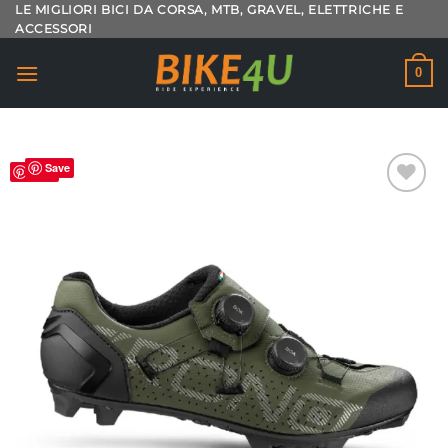
Salta
LE MIGLIORI BICI DA CORSA, MTB, GRAVEL, ELETTRICHE E
ACCESSORI
ai
contenuti
0
Save
Save
Aggiungi
alla lista
dei
desideri