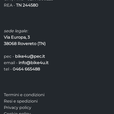
del
REA -
TN 244580
prodotto
sede legale:
Via Europa, 3
38068 Rovereto (TN)
pec -
bike4u@pec.it
email -
info@bike4u.it
tel -
0464 665488
Termini e condizioni
Resi e spedizioni
Privacy policy
Cookie policy