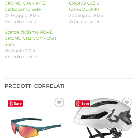
CRONO CX4 – MTB
CRONO CX3.5
Carbocomp Sole
CARBOCOMP
22 Maggio 2024
20 Giugno 2023
Articolo simile
Articolo simile
Scarpe ciclismo ROAD
CRONO CR3 COMPOSIT
Sole
26 Aprile 2024
Articolo simile
PRODOTTI CORRELATI
Save
Save
Aggiungi
Aggiungi
alla lista
alla lista
dei
dei
desideri
desideri