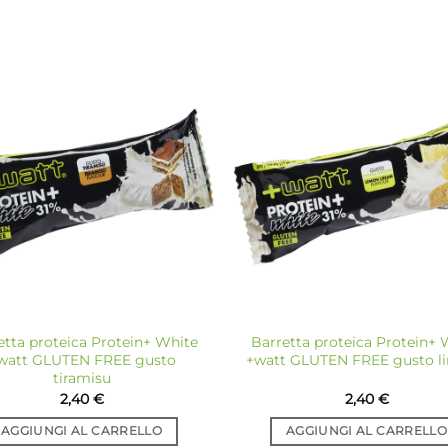
Aggiungi
Ag
alla lista
all
dei
desideri
de
etta proteica Protein+ White
Barretta proteica Protein+ 
watt GLUTEN FREE gusto
+watt GLUTEN FREE gusto l
tiramisu
2,40
€
2,40
€
AGGIUNGI AL CARRELLO
AGGIUNGI AL CARRELLO