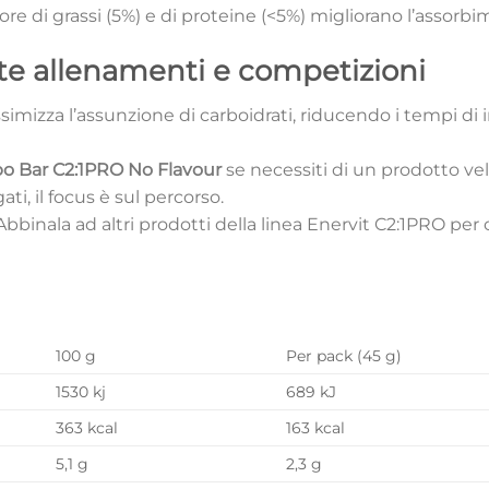
nore di grassi (5%) e di proteine (<5%) migliorano l’assor
te allenamenti e competizioni
imizza l’assunzione di carboidrati, riducendo i tempi di
bo Bar C2:1PRO No Flavour
se necessiti di un prodotto ve
i, il focus è sul percorso.
Abbinala ad altri prodotti della linea Enervit C2:1PRO per
100 g
Per pack (45 g)
1530 kj
689 kJ
363 kcal
163 kcal
5,1 g
2,3 g