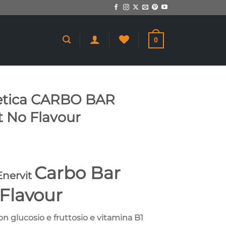
0
getica CARBO BAR
t No Flavour
Carbo Bar
Enervit
Flavour
on glucosio e fruttosio e vitamina B1