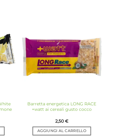
giungi
Aggiungi
a lista
alla lista
dei
dei
sideri
desideri
White
Barretta energetica LONG RACE
imone
+watt ai cereali gusto cocco
2,50
€
AGGIUNGI AL CARRELLO