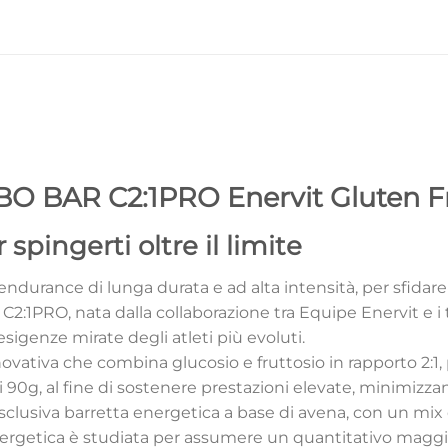
BO BAR C2:1PRO Enervit Gluten F
spingerti oltre il limite
ndurance di lunga durata e ad alta intensità, per sfidare i
t C2:1PRO, nata dalla collaborazione tra Equipe Enervit e
sigenze mirate degli atleti più evoluti.
ativa che combina glucosio e fruttosio in rapporto 2:1, 
i 90g, al fine di sostenere prestazioni elevate, minimizzando
esclusiva barretta energetica a base di avena, con un mix d
nergetica è studiata per assumere un quantitativo maggio