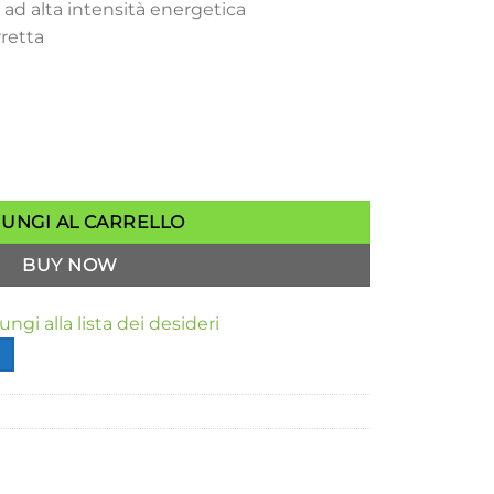
ad alta intensità energetica
rretta
AR C2:1PRO Enervit No Flavour quantità
IUNGI AL CARRELLO
BUY NOW
ngi alla lista dei desideri