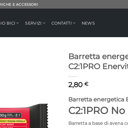
TRICHE E ACCESSORI
IO BICI
SERVIZI
CONTATTI
NEWS
Barretta ener
C2:1PRO Enervi
Aggiungi
alla lista
dei
2,80
€
desideri
Barretta energetica 
C2:1PRO No 
Barretta a base di avena c