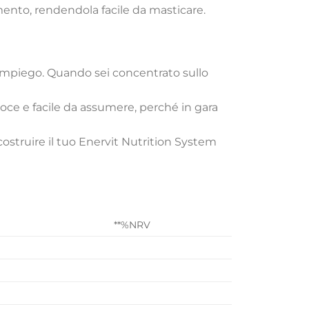
bimento, rendendola facile da masticare.
 impiego. Quando sei concentrato sullo
loce e facile da assumere, perché in gara
 costruire il tuo Enervit Nutrition System
**%NRV