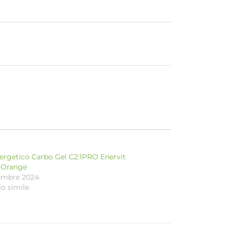
ergetico Carbo Gel C2:1PRO Enervit
 Orange
cembre 2024
lo simile