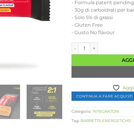
- Formula patent pending 
- 30g di carboidrati per ba
- Solo 5% di grassi
- Gluten Free
- Gusto No flavour
Barretta energetica CARBO B
AGG
Aggiu
CONTINUA A FARE ACQUISTI
Categoria:
INTEGRATORI
Tag:
BARRETTE ENERGETICHE