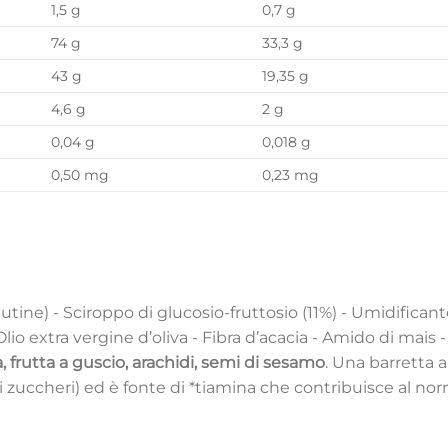
1,5 g
0,7 g
74 g
33,3 g
43 g
19,35 g
4,6 g
2 g
0,04 g
0,018 g
0,50 mg
0,23 mg
utine) - Sciroppo di glucosio-fruttosio (11%) - Umidificante
Olio extra vergine d’oliva - Fibra d’acacia - Amido di mais -
ia, frutta a guscio, arachidi, semi di sesamo
. Una barretta a
degli zuccheri) ed è fonte di *tiamina che contribuisce al