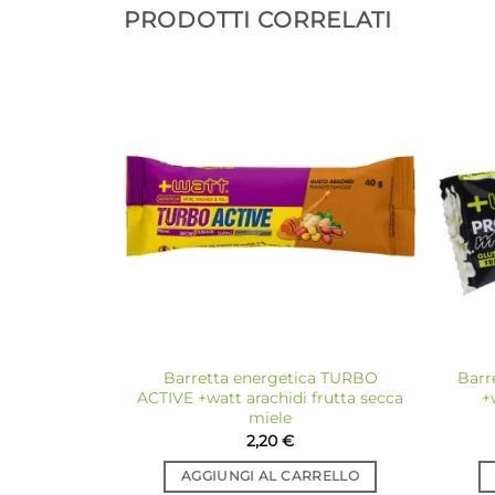
PRODOTTI CORRELATI
Aggiungi
alla lista
dei
desideri
Barretta energetica TURBO
Barr
ACTIVE +watt arachidi frutta secca
+
miele
2,20
€
AGGIUNGI AL CARRELLO