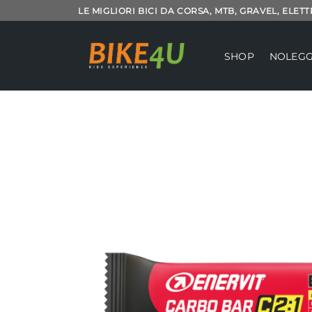
Salta
LE MIGLIORI BICI DA CORSA, MTB, GRAVEL, ELET
ai
contenuti
SHOP
NOLEGG