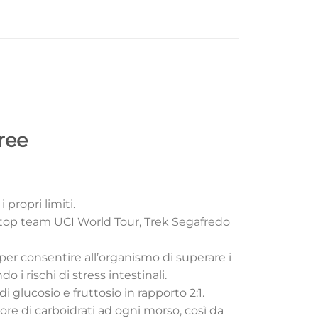
ree
 propri limiti.
 i top team UCI World Tour, Trek Segafredo
per consentire all’organismo di superare i
 i rischi di stress intestinali.
i glucosio e fruttosio in rapporto 2:1.
re di carboidrati ad ogni morso, così da