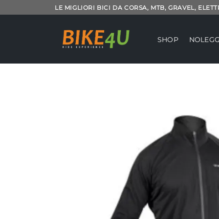
Salta
LE MIGLIORI BICI DA CORSA, MTB, GRAVEL, ELET
ai
contenuti
SHOP
NOLEGG