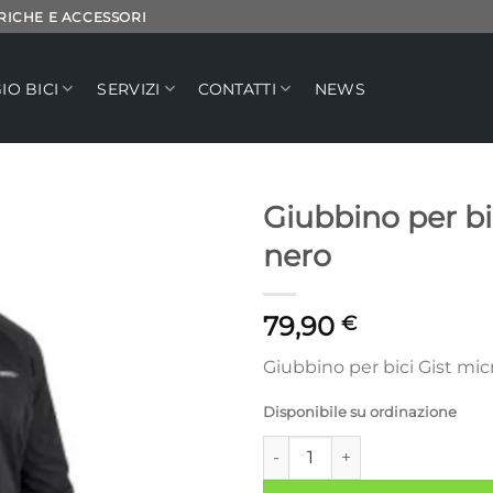
TRICHE E ACCESSORI
IO BICI
SERVIZI
CONTATTI
NEWS
Giubbino per bi
nero
Aggiungi
alla lista
dei
79,90
€
desideri
Giubbino per bici Gist mic
Disponibile su ordinazione
Giubbino per bici Gist microm