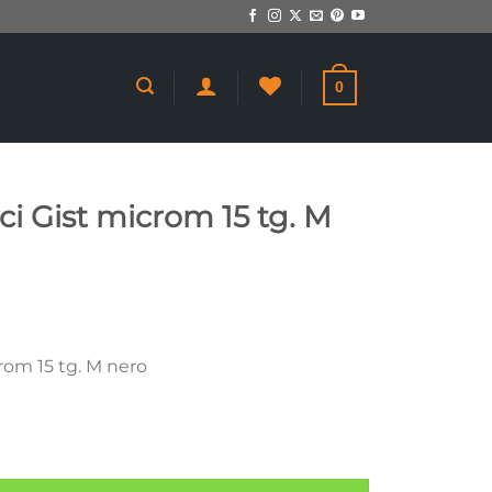
0
ci Gist microm 15 tg. M
rom 15 tg. M nero
 15 tg. M nero quantità