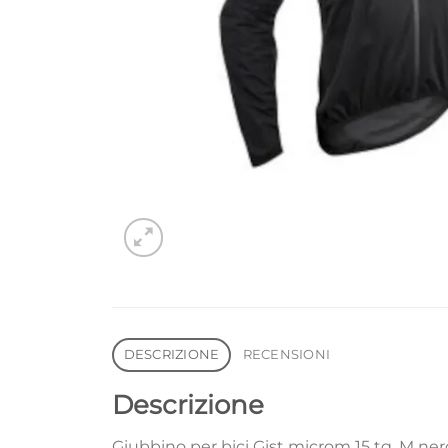
DESCRIZIONE
RECENSIONI
Descrizione
Giubbino per bici Gist microm 15 tg. M ner