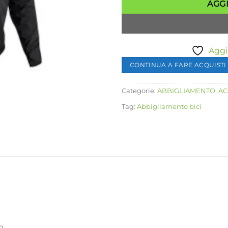
AGG
Aggiu
CONTINUA A FARE ACQUISTI
Categorie:
ABBIGLIAMENTO
,
AC
Tag:
Abbigliamento bici
o