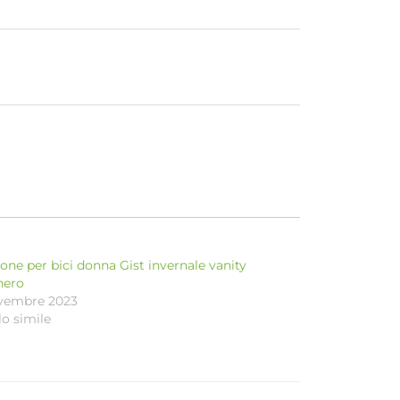
one per bici donna Gist invernale vanity
nero
vembre 2023
lo simile