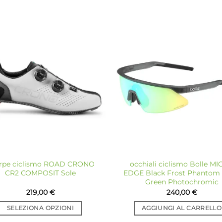
Aggiungi
Ag
alla lista
all
dei
desideri
de
rpe ciclismo ROAD CRONO
occhiali ciclismo Bolle M
CR2 COMPOSIT Sole
EDGE Black Frost Phantom 
Green Photochromic
219,00
€
240,00
€
SELEZIONA OPZIONI
AGGIUNGI AL CARRELLO
Questo