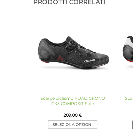
PRODOTTI CORRELATI
Aggiungi
alla lista
dei
desideri
Scarpe ciclismo ROAD CRONO
Sca
CK3 COMPOSIT Sole
209,00
€
SELEZIONA OPZIONI
Questo