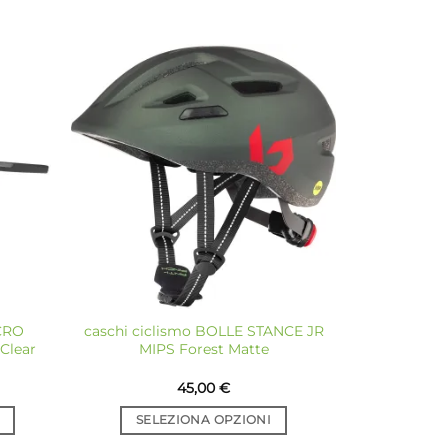
giungi
Aggiungi
a lista
alla lista
dei
dei
sideri
desideri
ICRO
caschi ciclismo BOLLE STANCE JR
Clear
MIPS Forest Matte
45,00
€
SELEZIONA OPZIONI
Questo