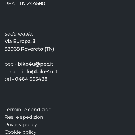
pagina
pagina
REA -
TN 244580
del
del
prodotto
prodotto
sede legale:
Via Europa, 3
38068 Rovereto (TN)
pec -
bike4u@pec.it
email -
info@bike4u.it
tel -
0464 665488
Termini e condizioni
Resi e spedizioni
Privacy policy
Cookie policy