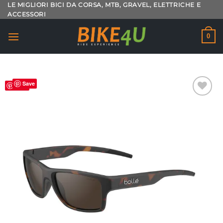
Salta
LE MIGLIORI BICI DA CORSA, MTB, GRAVEL, ELETTRICHE E
ACCESSORI
ai
contenuti
0
Save
Save
Aggiungi
alla lista
dei
desideri