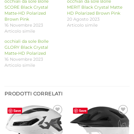
occhiali da sole Bolle
occhiali da sole Bolle
SCORE Black Crystal
MERIT Black Crystal Matte
Matte-HD Polarized
HD Polarized Brown Pink
Brown Pink
20 Agosto 2023
16 Novembre 2023
Articolo simile
Articolo simile
occhiali da sole Bolle
GLORY Black Crystal
Matte-HD Polarized
16 Novembre 2023
Articolo simile
PRODOTTI CORRELATI
Save
Save
Aggiungi
Aggiungi
alla lista
alla lista
dei
dei
desideri
desideri