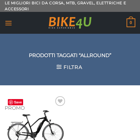
Salta
LE MIGLIORI BICI DA CORSA, MTB, GRAVEL, ELETTRICHE E
ACCESSORI
ai
contenuti
0
PRODOTTI TAGGATI “ALLROUND”
FILTRA
Save
PROMO
Aggiungi
alla lista
dei
desideri