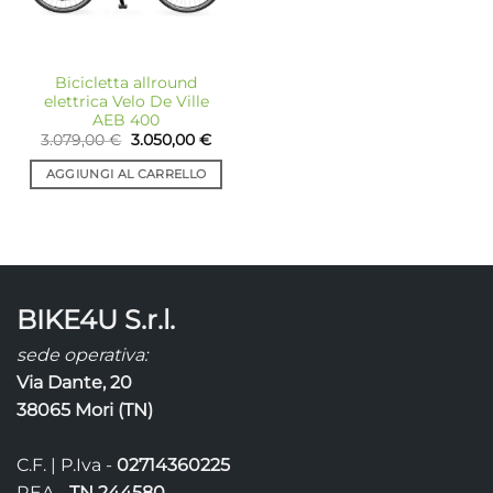
Bicicletta allround
elettrica Velo De Ville
AEB 400
Il
Il
3.079,00
€
3.050,00
€
prezzo
prezzo
originale
attuale
AGGIUNGI AL CARRELLO
era:
è:
3.079,00 €.
3.050,00 €.
BIKE4U S.r.l.
sede operativa:
Via Dante, 20
38065 Mori (TN)
C.F. | P.Iva -
02714360225
REA -
TN 244580