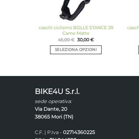
caschi ciclismo BOLLE STANCE JR
casc
Camo Matte
Il
Il
45,00
€
30,00
€
prezzo
prezzo
originale
attuale
SELEZIONA OPZIONI
era:
è:
45,00 €.
30,00 €.
Questo
prodotto
ha
più
varianti.
BIKE4U S.r.l.
Le
opzioni
sede operativa:
possono
Via Dante, 20
essere
38065 Mori (TN)
scelte
nella
C.F. | P.Iva -
02714360225
pagina