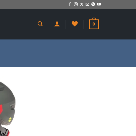
0
giungi
a lista
dei
sideri