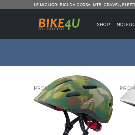
Salta
LE MIGLIORI BICI DA CORSA, MTB, GRAVEL, ELET
ai
contenuti
SHOP
NOLEGG
PROMO
PROM
Aggiungi
alla lista
dei
desideri