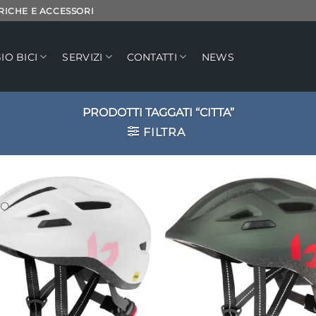
TRICHE E ACCESSORI
IO BICI
SERVIZI
CONTATTI
NEWS
PRODOTTI TAGGATI “CITTA”
FILTRA
O
Aggiungi
Ag
alla lista
all
dei
desideri
de