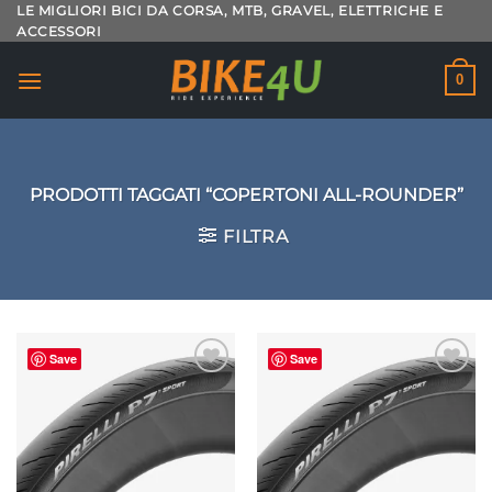
Salta
LE MIGLIORI BICI DA CORSA, MTB, GRAVEL, ELETTRICHE E
ACCESSORI
ai
contenuti
0
PRODOTTI TAGGATI “COPERTONI ALL-ROUNDER”
FILTRA
Save
Save
Aggiungi
Aggiungi
alla lista
alla lista
dei
dei
desideri
desideri