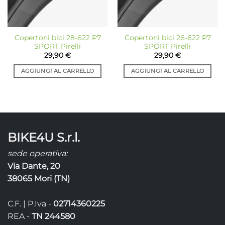
Copertoni bici 28-622 P7
Copertoni bici 26-622 P7
SPORT Pirelli
SPORT Pirelli
29,90
€
29,90
€
AGGIUNGI AL CARRELLO
AGGIUNGI AL CARRELLO
BIKE4U S.r.l.
sede operativa:
Via Dante, 20
38065 Mori (TN)
C.F. | P.Iva -
02714360225
REA -
TN 244580