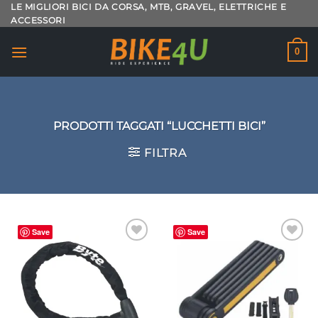
Salta
LE MIGLIORI BICI DA CORSA, MTB, GRAVEL, ELETTRICHE E
ACCESSORI
ai
contenuti
0
PRODOTTI TAGGATI “LUCCHETTI BICI”
FILTRA
Save
Save
Aggiungi
Aggiungi
alla lista
alla lista
dei
dei
desideri
desideri