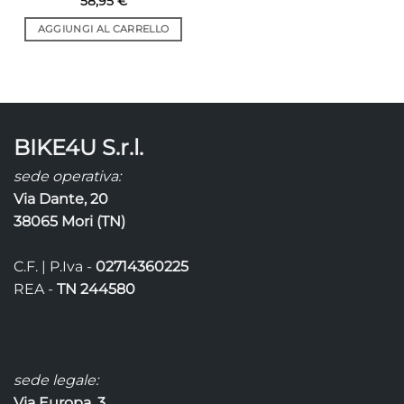
58,95
€
AGGIUNGI AL CARRELLO
BIKE4U S.r.l.
sede operativa:
Via Dante, 20
38065 Mori (TN)
C.F. | P.Iva -
02714360225
REA -
TN 244580
sede legale:
Via Europa, 3