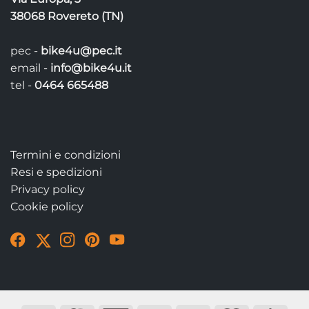
38068 Rovereto (TN)
pec -
bike4u@pec.it
email -
info@bike4u.it
tel -
0464 665488
Termini e condizioni
Resi e spedizioni
Privacy policy
Cookie policy
Visit
Visit
Visit
Visit
Visit
our
our
our
our
our
Facebook
Twitter
Instagram
Pinterest
YouTube
page
account
account
account
account