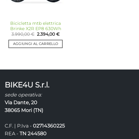
Bicicletta mtb elettrica
Brinke X2R EP8 630Wh
Il
Il
3.990,00
€
2.394,00
€
prezzo
prezzo
originale
attuale
AGGIUNGI AL CARRELLO
era:
è:
3.990,00 €.
2.394,00 €.
BIKE4U S.r.l.
sede operativa:
Via Dante, 20
38065 Mori (TN)
C.F. | P.Iva -
02714360225
REA -
TN 244580