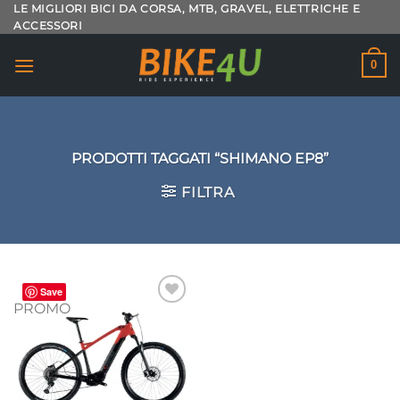
Salta
LE MIGLIORI BICI DA CORSA, MTB, GRAVEL, ELETTRICHE E
ACCESSORI
ai
contenuti
0
PRODOTTI TAGGATI “SHIMANO EP8”
FILTRA
Save
PROMO
Aggiungi
alla lista
dei
desideri