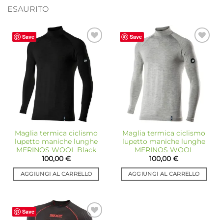
ESAURITO
Save
Save
Aggiungi
Aggiungi
alla lista
alla lista
dei
dei
desideri
desideri
Maglia termica ciclismo
Maglia termica ciclismo
lupetto maniche lunghe
lupetto maniche lunghe
MERINOS WOOL Black
MERINOS WOOL
100,00
€
100,00
€
AGGIUNGI AL CARRELLO
AGGIUNGI AL CARRELLO
Save