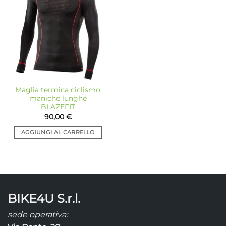
Aggiungi
alla lista
dei
desideri
Maglia termica ciclismo
maniche lunghe
BLAZEFIT
90,00
€
AGGIUNGI AL CARRELLO
BIKE4U S.r.l.
sede operativa: