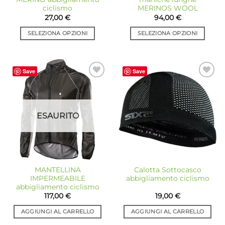
prodotto
prodotto
ciclismo
MERINOS WOOL
27,00
€
94,00
€
SELEZIONA OPZIONI
SELEZIONA OPZIONI
Questo
Questo
prodotto
prodotto
ha
ha
Save
Save
più
più
Aggiungi
Aggiungi
varianti.
varianti.
alla lista
alla lista
Le
Le
dei
dei
desideri
desideri
opzioni
opzioni
ESAURITO
possono
possono
essere
essere
scelte
scelte
nella
nella
pagina
pagina
MANTELLINA
Calotta Sottocasco
del
del
IMPERMEABILE
abbigliamento ciclismo
prodotto
prodotto
abbigliamento ciclismo
117,00
€
19,00
€
AGGIUNGI AL CARRELLO
AGGIUNGI AL CARRELLO