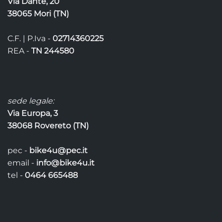
Via Dante, 20
38065 Mori (TN)
C.F. | P.Iva -
02714360225
REA -
TN 244580
sede legale:
Via Europa, 3
38068 Rovereto (TN)
pec -
bike4u@pec.it
email -
info@bike4u.it
tel -
0464 665488