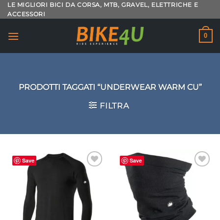
Salta
LE MIGLIORI BICI DA CORSA, MTB, GRAVEL, ELETTRICHE E
ACCESSORI
ai
contenuti
0
PRODOTTI TAGGATI “UNDERWEAR WARM CU”
FILTRA
Save
Save
Aggiungi
Aggiungi
alla lista
alla lista
dei
dei
desideri
desideri