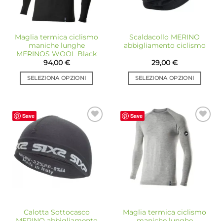
Maglia termica ciclismo
Scaldacollo MERINO
maniche lunghe
abbigliamento ciclismo
MERINOS WOOL Black
94,00
€
29,00
€
SELEZIONA OPZIONI
SELEZIONA OPZIONI
Questo
Questo
prodotto
prodotto
ha
ha
Save
Save
più
più
Aggiungi
Aggiungi
varianti.
varianti.
alla lista
alla lista
Le
Le
dei
dei
desideri
desideri
opzioni
opzioni
possono
possono
essere
essere
scelte
scelte
nella
nella
pagina
pagina
Calotta Sottocasco
Maglia termica ciclismo
del
del
MERINO abbigliamento
maniche lunghe