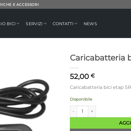
TRICHE E ACCESSORI
IO BICI
SERVIZI
CONTATTI
NEWS
Caricabatteria 
Aggiungi
52,00
alla lista
€
dei
desideri
Caricabatteria bici etap 
Disponibile
Caricabatteria bici etap SRAM
AGG