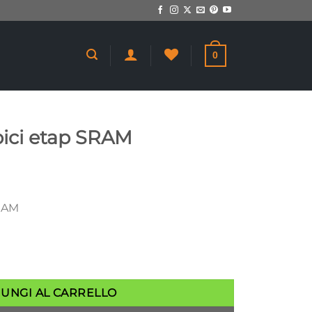
0
bici etap SRAM
SRAM
 quantità
IUNGI AL CARRELLO