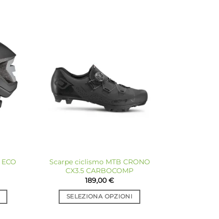
giungi
Aggiungi
a lista
alla lista
dei
dei
sideri
desideri
E ECO
Scarpe ciclismo MTB CRONO
CX3.5 CARBOCOMP
189,00
€
SELEZIONA OPZIONI
Questo