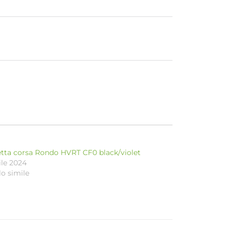
etta corsa Rondo HVRT CF0 black/violet
ile 2024
lo simile