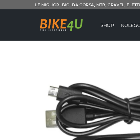
Salta
LE MIGLIORI BICI DA CORSA, MTB, GRAVEL, ELET
ai
contenuti
SHOP
NOLEGG