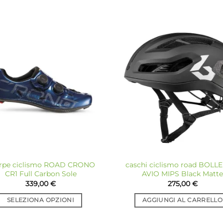
Aggiungi
Ag
alla lista
all
dei
desideri
de
rpe ciclismo ROAD CRONO
caschi ciclismo road BOLL
CR1 Full Carbon Sole
AVIO MIPS Black Matte
339,00
€
275,00
€
SELEZIONA OPZIONI
AGGIUNGI AL CARRELLO
Questo