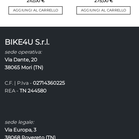
210,00
€
275,00
€
AGGIUNGI AL CARRELLO
AGGIUNGI AL CARRELLO
BIKE4U S.r.l.
sede operativa:
Via Dante, 20
38065 Mori (TN)
C.F. | P.Iva -
02714360225
REA -
TN 244580
sede legale:
Via Europa, 3
38068 Rovereto (TN)