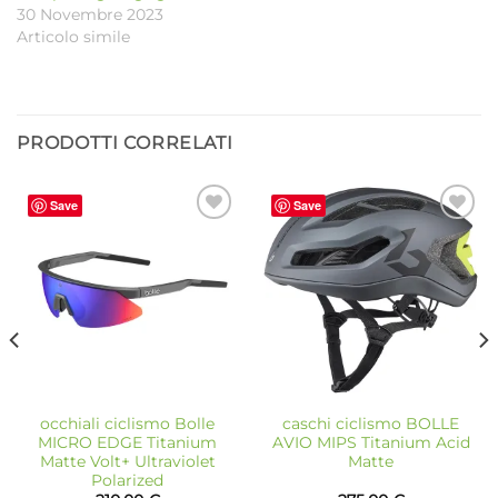
30 Novembre 2023
Articolo simile
PRODOTTI CORRELATI
Save
Save
Aggiungi
Aggiungi
alla lista
alla lista
dei
dei
desideri
desideri
occhiali ciclismo Bolle
caschi ciclismo BOLLE
MICRO EDGE Titanium
AVIO MIPS Titanium Acid
Matte Volt+ Ultraviolet
Matte
Polarized