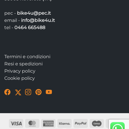
pec -
bike4u@pec.it
email -
info@bike4u.it
tel -
0464 665488
Termini e condizioni
Resi e spedizioni
Privacy policy
Cookie policy
Visit
Visit
Visit
Visit
Visit
our
our
our
our
our
Facebook
Twitter
Instagram
Pinterest
YouTube
page
account
account
account
account