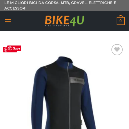
Salta
LE MIGLIORI BICI DA CORSA, MTB, GRAVEL, ELETTRICHE E
ACCESSORI
ai
contenuti
0
Save
Save
Aggiungi
alla lista
dei
desideri