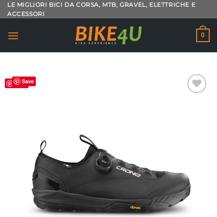
Salta
LE MIGLIORI BICI DA CORSA, MTB, GRAVEL, ELETTRICHE E
ACCESSORI
ai
contenuti
0
Save
Save
Aggiungi
alla lista
dei
desideri