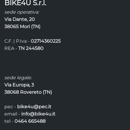
BIKE4U S.r.l.
varianti.
Le
sede operativa:
opzioni
Via Dante, 20
possono
38065 Mori (TN)
essere
scelte
C.F. | P.Iva -
02714360225
nella
pagina
REA -
TN 244580
del
prodotto
sede legale:
Via Europa, 3
38068 Rovereto (TN)
pec -
bike4u@pec.it
email -
info@bike4u.it
tel -
0464 665488