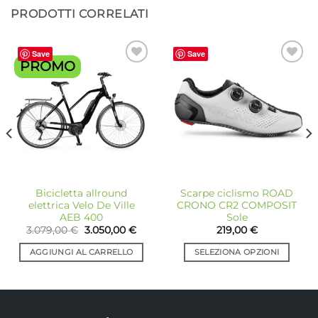
PRODOTTI CORRELATI
Save
Save
PROMO
Aggiungi
Aggiungi
alla lista
alla lista
dei
dei
desideri
desideri
Bicicletta allround
Scarpe ciclismo ROAD
elettrica Velo De Ville
CRONO CR2 COMPOSIT
AEB 400
Sole
Il
Il
3.079,00
€
3.050,00
€
219,00
€
prezzo
prezzo
originale
attuale
AGGIUNGI AL CARRELLO
SELEZIONA OPZIONI
era:
è:
3.079,00 €.
3.050,00 €.
Questo
prodotto
ha
più