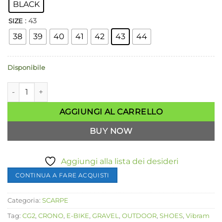
BLACK
: 43
SIZE
38
39
40
41
42
43
44
Disponibile
Scarpe ciclismo OUTDOOR CRONO CG2 Vibram SPD Sole qua
AGGIUNGI AL CARRELLO
BUY NOW
Aggiungi alla lista dei desideri
CONTINUA A FARE ACQUISTI
Categoria:
SCARPE
Tag:
CG2
,
CRONO
,
E-BIKE
,
GRAVEL
,
OUTDOOR
,
SHOES
,
Vibram