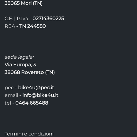
38065 Mori (TN)
C.F. | P.Iva -
02714360225
REA -
TN 244580
sede legale:
Via Europa, 3
38068 Rovereto (TN)
pec -
bike4u@pec.it
email -
info@bike4u.it
tel -
0464 665488
Termini e condizioni