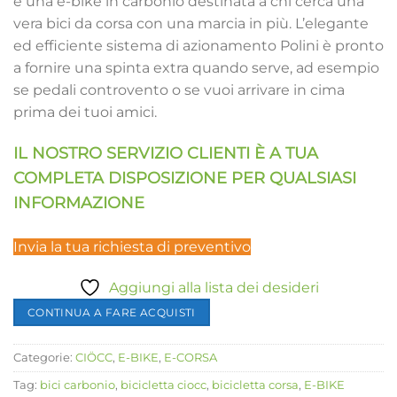
è una e-bike in carbonio destinata a chi cerca una
vera bici da corsa con una marcia in più. L’elegante
ed efficiente sistema di azionamento Polini è pronto
a fornire una spinta extra quando serve, ad esempio
se pedali controvento o se vuoi arrivare in cima
prima dei tuoi amici.
IL NOSTRO SERVIZIO CLIENTI È A TUA
COMPLETA DISPOSIZIONE PER QUALSIASI
INFORMAZIONE
Invia la tua richiesta di preventivo
Aggiungi alla lista dei desideri
CONTINUA A FARE ACQUISTI
Categorie:
CIÖCC
,
E-BIKE
,
E-CORSA
Tag:
bici carbonio
,
bicicletta ciocc
,
bicicletta corsa
,
E-BIKE