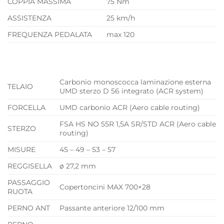
COPPIA MASSIMA
75 Nm
ASSISTENZA
25 km/h
FREQUENZA PEDALATA
max 120
Carbonio monoscocca laminazione esterna
TELAIO
UMD sterzo D 56 integrato (ACR system)
FORCELLA
UMD carbonio ACR (Aero cable routing)
FSA HS NO 55R 1,5A SR/STD ACR (Aero cable
STERZO
routing)
MISURE
45 – 49 – 53 – 57
REGGISELLA
ø 27,2 mm
PASSAGGIO
Copertoncini MAX 700×28
RUOTA
PERNO ANT
Passante anteriore 12/100 mm