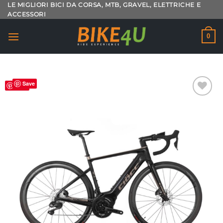
Salta
LE MIGLIORI BICI DA CORSA, MTB, GRAVEL, ELETTRICHE E
ACCESSORI
ai
contenuti
0
Save
Save
Aggiungi
alla lista
dei
desideri