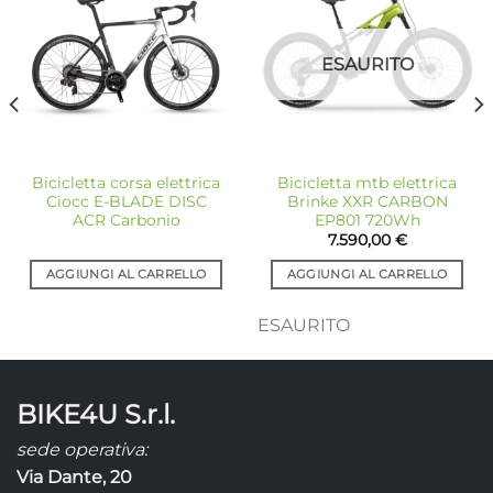
alla lista
alla lista
dei
dei
desideri
desideri
ESAURITO
Bicicletta corsa elettrica
Bicicletta mtb elettrica
Ciocc E-BLADE DISC
Brinke XXR CARBON
ACR Carbonio
EP801 720Wh
7.590,00
€
AGGIUNGI AL CARRELLO
AGGIUNGI AL CARRELLO
ESAURITO
BIKE4U S.r.l.
sede operativa:
Via Dante, 20