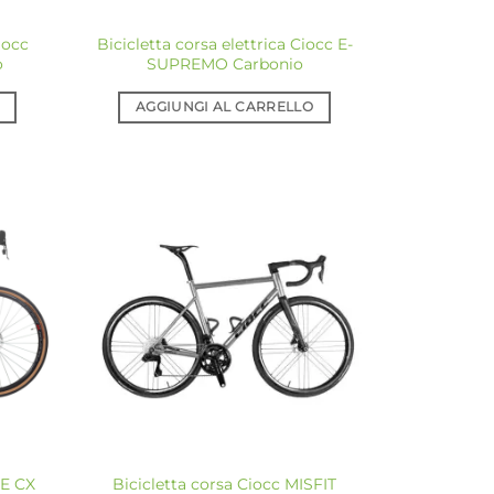
iocc
Bicicletta corsa elettrica Ciocc E-
o
SUPREMO Carbonio
AGGIUNGI AL CARRELLO
giungi
Aggiungi
a lista
alla lista
dei
dei
sideri
desideri
DE CX
Bicicletta corsa Ciocc MISFIT