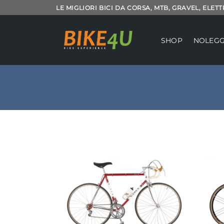
Salta
LE MIGLIORI BICI DA CORSA, MTB, GRAVEL, ELET
ai
contenuti
SHOP
NOLEGG
Aggiungi
alla lista
dei
desideri