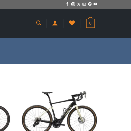
0
giungi
Aggiungi
a lista
alla lista
dei
dei
sideri
desideri