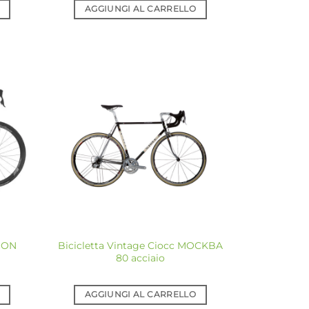
AGGIUNGI AL CARRELLO
giungi
Aggiungi
a lista
alla lista
dei
dei
sideri
desideri
YDON
Bicicletta Vintage Ciocc MOCKBA
80 acciaio
AGGIUNGI AL CARRELLO