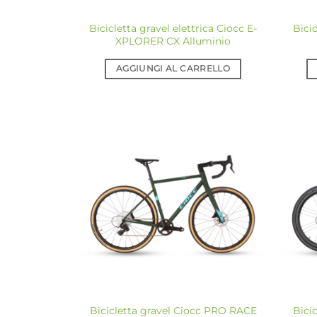
Bicicletta gravel elettrica Ciocc E-
Bicic
XPLORER CX Alluminio
AGGIUNGI AL CARRELLO
Aggiungi
alla lista
dei
desideri
Bicicletta gravel Ciocc PRO RACE
Bici