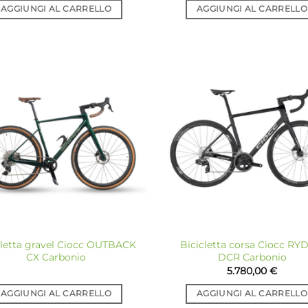
AGGIUNGI AL CARRELLO
AGGIUNGI AL CARRELLO
Aggiungi
Ag
alla lista
all
dei
desideri
de
cletta gravel Ciocc OUTBACK
Bicicletta corsa Ciocc R
CX Carbonio
DCR Carbonio
5.780,00
€
AGGIUNGI AL CARRELLO
AGGIUNGI AL CARRELLO