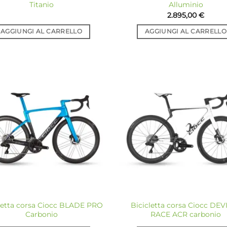
Titanio
Alluminio
2.895,00
€
AGGIUNGI AL CARRELLO
AGGIUNGI AL CARRELLO
Aggiungi
Ag
alla lista
all
dei
desideri
de
letta corsa Ciocc BLADE PRO
Bicicletta corsa Ciocc DEV
Carbonio
RACE ACR carbonio