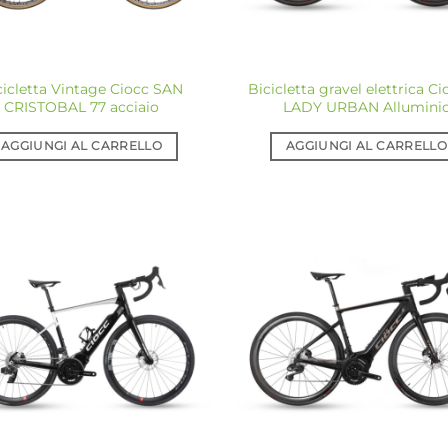
cicletta Vintage Ciocc SAN
Bicicletta gravel elettrica Ci
CRISTOBAL 77 acciaio
LADY URBAN Allumini
AGGIUNGI AL CARRELLO
AGGIUNGI AL CARRELLO
Aggiungi
Ag
alla lista
all
dei
desideri
de