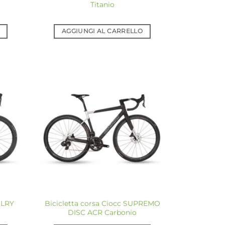
Titanio
AGGIUNGI AL CARRELLO
giungi
Aggiungi
a lista
alla lista
dei
dei
sideri
desideri
ILRY
Bicicletta corsa Ciocc SUPREMO
DISC ACR Carbonio