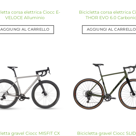
letta corsa elettrica Ciocc E-
Bicicletta corsa elettrica C
VELOCE Alluminio
THOR EVO 6.0 Carboni
AGGIUNGI AL CARRELLO
AGGIUNGI AL CARRELLO
Aggiungi
Ag
alla lista
all
dei
desideri
de
cletta gravel Ciocc MISFIT CX
Bicicletta gravel Ciocc SLI