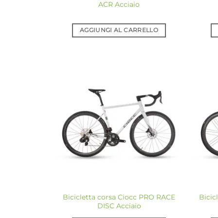
ACR Acciaio
AGGIUNGI AL CARRELLO
Aggiungi
alla lista
dei
desideri
Bicicletta corsa Ciocc PRO RACE
Bicic
DISC Acciaio