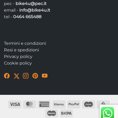
pec -
bike4u@pec.it
email -
info@bike4u.it
tel -
0464 665488
Termini e condizioni
Resi e spedizioni
Privacy policy
Cookie policy
Visit
Visit
Visit
Visit
Visit
our
our
our
our
our
Facebook
Twitter
Instagram
Pinterest
YouTube
page
account
account
account
account