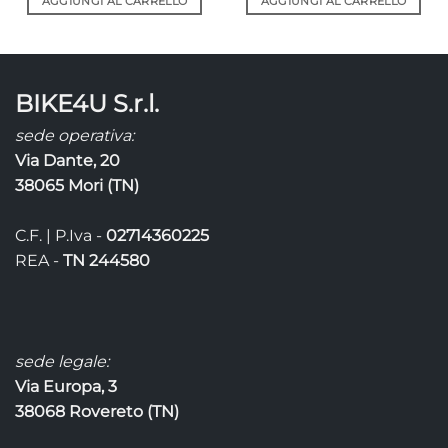
AGGIUNGI AL CARRELLO
AGGIUNGI AL CARRELLO
BIKE4U S.r.l.
sede operativa:
Via Dante, 20
38065 Mori (TN)
C.F. | P.Iva -
02714360225
REA -
TN 244580
sede legale:
Via Europa, 3
38068 Rovereto (TN)