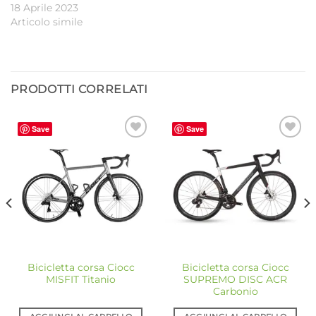
18 Aprile 2023
Articolo simile
PRODOTTI CORRELATI
Save
Save
Aggiungi
Aggiungi
alla lista
alla lista
dei
dei
desideri
desideri
Bicicletta corsa Ciocc
Bicicletta corsa Ciocc
MISFIT Titanio
SUPREMO DISC ACR
Carbonio