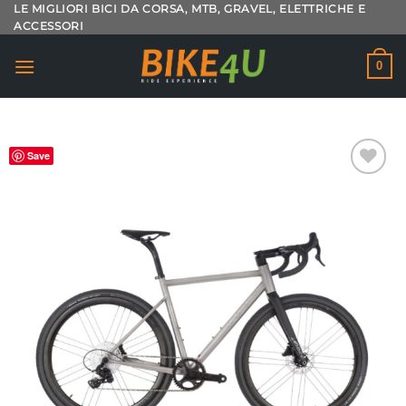
Salta
LE MIGLIORI BICI DA CORSA, MTB, GRAVEL, ELETTRICHE E
ACCESSORI
ai
contenuti
0
Save
Aggiungi
alla lista
dei
desideri