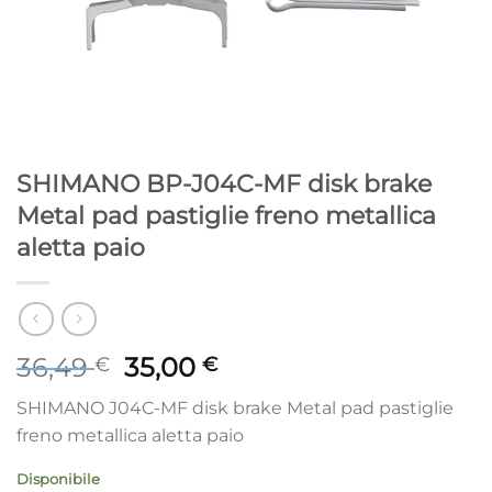
SHIMANO BP-J04C-MF disk brake
Metal pad pastiglie freno metallica
aletta paio
Il
Il
36,49
35,00
€
€
prezzo
prezzo
SHIMANO J04C-MF disk brake Metal pad pastiglie
originale
attuale
freno metallica aletta paio
era:
è:
36,49 €.
35,00 €.
Disponibile