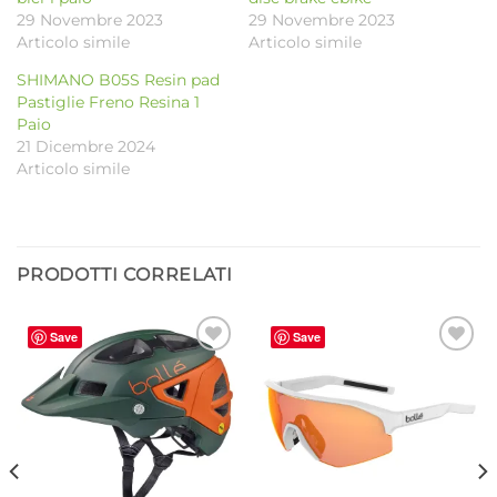
29 Novembre 2023
29 Novembre 2023
Articolo simile
Articolo simile
SHIMANO B05S Resin pad
Pastiglie Freno Resina 1
Paio
21 Dicembre 2024
Articolo simile
PRODOTTI CORRELATI
Save
Save
Aggiungi
Aggiungi
alla lista
alla lista
dei
dei
desideri
desideri