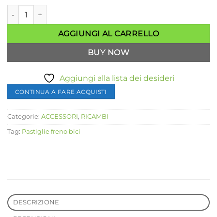
SHIMANO BP-J04C-MF disk brake Metal pad pastiglie freno met
AGGIUNGI AL CARRELLO
BUY NOW
Aggiungi alla lista dei desideri
CONTINUA A FARE ACQUISTI
Categorie:
ACCESSORI
,
RICAMBI
Tag:
Pastiglie freno bici
DESCRIZIONE