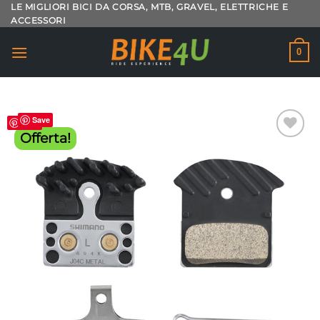
Salta
LE MIGLIORI BICI DA CORSA, MTB, GRAVEL, ELETTRICHE E
ACCESSORI
ai
contenuti
0
Save
Save
Offerta!
Aggiungi
alla lista
dei
desideri