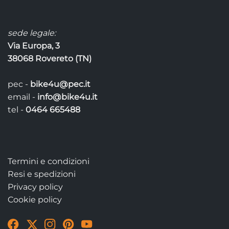
prodotto
sede legale:
Via Europa, 3
38068 Rovereto (TN)
pec -
bike4u@pec.it
email -
info@bike4u.it
tel -
0464 665488
Termini e condizioni
Resi e spedizioni
Privacy policy
Cookie policy
Visit
Visit
Visit
Visit
Visit