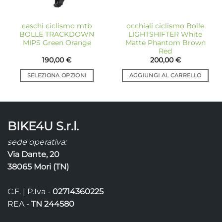
caschi ciclismo mtb
occhiali ciclismo Bolle
BOLLE TRACKDOWN
LIGHTSHIFTER White
MIPS Green Orange
Matte Phantom Brown
Red
190,00
€
200,00
€
SELEZIONA OPZIONI
AGGIUNGI AL CARRELLO
Questo
prodotto
ha
più
BIKE4U S.r.l.
varianti.
Le
sede operativa:
opzioni
Via Dante, 20
possono
38065 Mori (TN)
essere
scelte
C.F. | P.Iva -
02714360225
nella
pagina
REA -
TN 244580
del