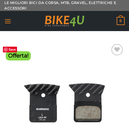
Salta
LE MIGLIORI BICI DA CORSA, MTB, GRAVEL, ELETTRICHE E
ACCESSORI
ai
contenuti
0
Save
Offerta!
Aggiungi
alla lista
dei
desideri