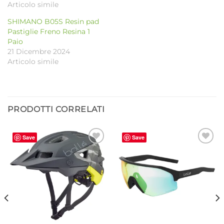
Articolo simile
SHIMANO B05S Resin pad
Pastiglie Freno Resina 1
Paio
21 Dicembre 2024
Articolo simile
PRODOTTI CORRELATI
Save
Save
Aggiungi
Aggiungi
alla lista
alla lista
dei
dei
desideri
desideri