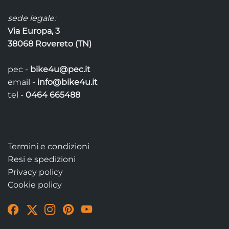
sede legale:
Via Europa, 3
38068 Rovereto (TN)
pec -
bike4u@pec.it
email -
info@bike4u.it
tel -
0464 665488
Termini e condizioni
Resi e spedizioni
Privacy policy
Cookie policy
Visit
Visit
Visit
Visit
Visit
our
our
our
our
our