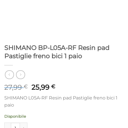
SHIMANO BP-L05A-RF Resin pad
Pastiglie freno bici 1 paio
Il
Il
27,99
25,99
€
€
prezzo
prezzo
SHIMANO L05A-RF Resin pad Pastiglie freno bici 1
originale
attuale
paio
era:
è:
27,99 €.
25,99 €.
Disponibile
SHIMANO BP-L05A-RF Resin pad Pastiglie freno bici 1 paio qu