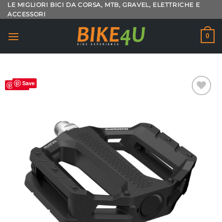
Salta
LE MIGLIORI BICI DA CORSA, MTB, GRAVEL, ELETTRICHE E
ACCESSORI
ai
contenuti
0
Save
Save
Aggiungi
alla lista
dei
desideri