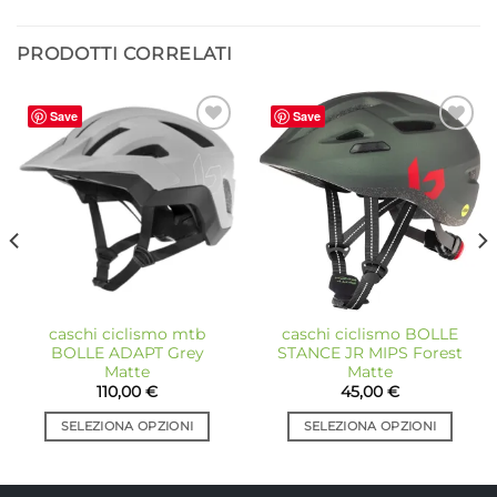
PRODOTTI CORRELATI
Save
Save
Aggiungi
Aggiungi
alla lista
alla lista
dei
dei
desideri
desideri
caschi ciclismo mtb
caschi ciclismo BOLLE
BOLLE ADAPT Grey
STANCE JR MIPS Forest
Matte
Matte
110,00
€
45,00
€
SELEZIONA OPZIONI
SELEZIONA OPZIONI
Questo
Questo
prodotto
prodotto