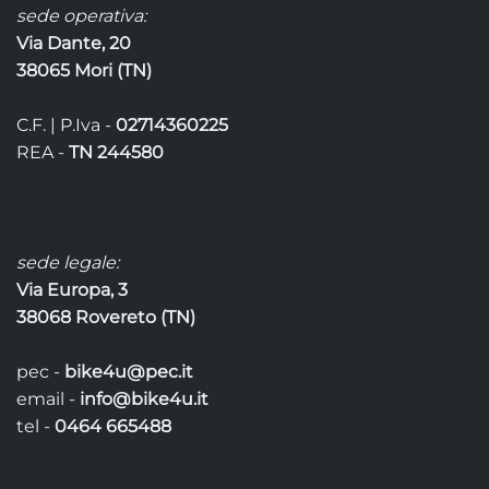
Le
sede operativa:
opzioni
Via Dante, 20
possono
38065 Mori (TN)
essere
scelte
C.F. | P.Iva -
02714360225
nella
pagina
REA -
TN 244580
del
prodotto
sede legale:
Via Europa, 3
38068 Rovereto (TN)
pec -
bike4u@pec.it
email -
info@bike4u.it
tel -
0464 665488