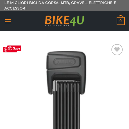
Salta
LE MIGLIORI BICI DA CORSA, MTB, GRAVEL, ELETTRICHE E
ACCESSORI
ai
contenuti
0
Save
Save
Aggiungi
alla lista
dei
desideri