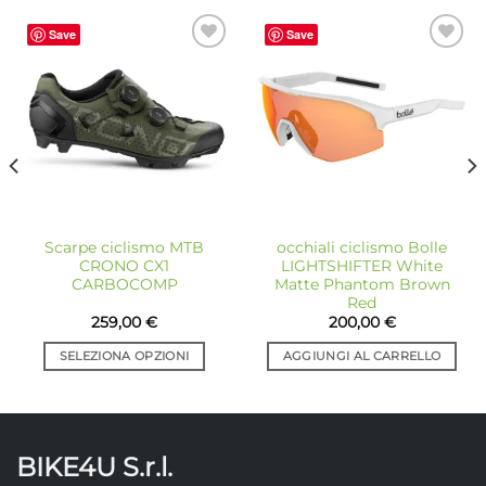
Save
Save
Aggiungi
Aggiungi
alla lista
alla lista
dei
dei
desideri
desideri
Scarpe ciclismo MTB
occhiali ciclismo Bolle
CRONO CX1
LIGHTSHIFTER White
CARBOCOMP
Matte Phantom Brown
Red
259,00
€
200,00
€
SELEZIONA OPZIONI
AGGIUNGI AL CARRELLO
Questo
prodotto
ha
più
BIKE4U S.r.l.
varianti.